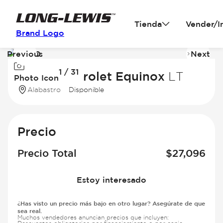
Tienda
Vender/I
Brand Logo
Previous
Next
Image
I
1 / 31
1
2
2026 Chevrolet Equinox
LT
Photo Icon
of
of
Alabastro
Disponible
31
31
Precio
Precio Total
$
27,096
Estoy interesado
¿Has visto un precio más bajo en otro lugar? Asegúrate de que
sea real.
Muchos vendedores anuncian precios que incluyen: