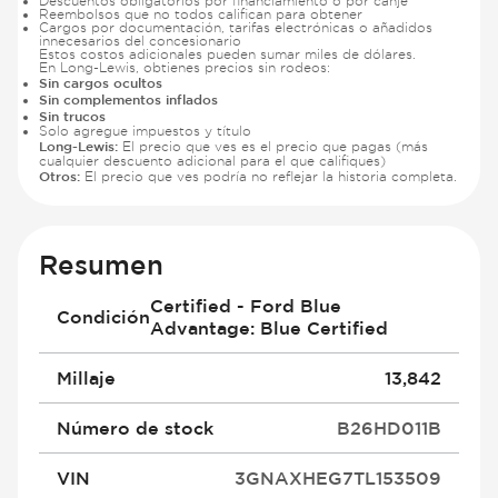
Descuentos obligatorios por financiamiento o por canje
Reembolsos que no todos califican para obtener
Cargos por documentación, tarifas electrónicas o añadidos
innecesarios del concesionario
Estos costos adicionales pueden sumar miles de dólares.
En Long-Lewis, obtienes precios sin rodeos:
Sin cargos ocultos
Sin complementos inflados
Sin trucos
Solo agregue impuestos y título
Long-Lewis:
El precio que ves es el precio que pagas (más
cualquier descuento adicional para el que califiques)
Otros:
El precio que ves podría no reflejar la historia completa.
Resumen
Certified - Ford Blue
Condición
Advantage: Blue Certified
Millaje
13,842
Número de stock
B26HD011B
VIN
3GNAXHEG7TL153509