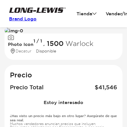
Tienda
Vender/I
Brand Logo
Image
1 / 1
1
2025 Ram 1500
Warlock
Photo Icon
of
Decatur
Disponible
1
Precio
Precio Total
$
41,546
Estoy interesado
¿Has visto un precio más bajo en otro lugar? Asegúrate de que
sea real.
Muchos vendedores anuncian precios que incluyen: