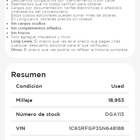
Descuentos obligatorios por financiamiento o por canje
Reembolsos que no todos califican para obtener
Cargos por documentación, tarifas electrónicas o añadidos
innecesarios del concesionario
Estos costos adicionales pueden sumar miles de dólares.
En Long-Lewis, obtienes precios sin rodeos:
Sin cargos ocultos
Sin complementos inflados
Sin trucos
Solo agregue impuestos y título
Long-Lewis:
El precio que ves es el precio que pagas (más
cualquier descuento adicional para el que califiques)
Otros:
El precio que ves podría no reflejar la historia completa.
Resumen
Condición
Used
Millaje
18,953
Número de stock
DGA113
VIN
1C6SRFGP3SN648188