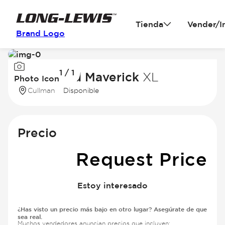
Tienda
Vender/I
Brand Logo
Image
1 / 1
1
2025 Ford Maverick
XL
Photo Icon
of
Cullman
Disponible
1
Precio
Request Price
Estoy interesado
¿Has visto un precio más bajo en otro lugar? Asegúrate de que
sea real.
Muchos vendedores anuncian precios que incluyen: