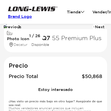
Tienda
Vender/I
Brand Logo
Previous
Next
Image
I
1 / 26
1
2
2025 Audi Q7
55 Premium Plus
Photo Icon
of
of
Decatur
Disponible
26
2
Precio
Precio Total
$
50,868
Estoy interesado
¿Has visto un precio más bajo en otro lugar? Asegúrate de que
sea real.
Muchos vendedores anuncian precios que incluyen: