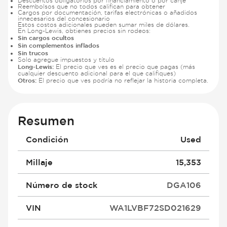
Descuentos obligatorios por financiamiento o por canje
Reembolsos que no todos califican para obtener
Cargos por documentación, tarifas electrónicas o añadidos
innecesarios del concesionario
Estos costos adicionales pueden sumar miles de dólares.
En Long-Lewis, obtienes precios sin rodeos:
Sin cargos ocultos
Sin complementos inflados
Sin trucos
Solo agregue impuestos y título
Long-Lewis:
El precio que ves es el precio que pagas (más
cualquier descuento adicional para el que califiques)
Otros:
El precio que ves podría no reflejar la historia completa.
Resumen
Condición
Used
Millaje
15,353
Número de stock
DGA106
VIN
WA1LVBF72SD021629