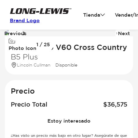
Tienda
Vender/I
Brand Logo
Previous
Next
Image
I
1 / 25
1
2
2024 Volvo V60 Cross Country
Photo Icon
of
of
B5 Plus
25
2
Lincoln Cullman
Disponible
Precio
Precio Total
$
36,575
Estoy interesado
¿Has visto un precio más bajo en otro lugar? Asegúrate de que