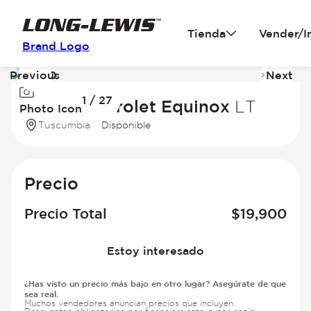
Tienda
Vender/I
Brand Logo
Previous
Next
Image
I
1 / 27
1
2
2024 Chevrolet Equinox
LT
Photo Icon
of
of
Tuscumbia
Disponible
27
2
Precio
Precio Total
$
19,900
Estoy interesado
¿Has visto un precio más bajo en otro lugar? Asegúrate de que
sea real.
Muchos vendedores anuncian precios que incluyen: