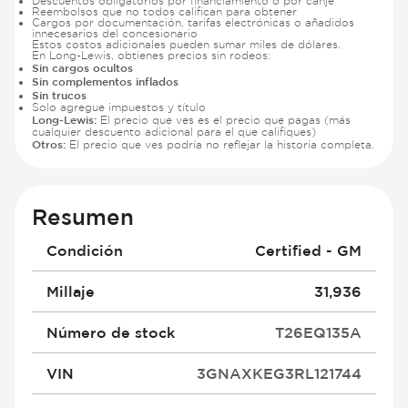
Descuentos obligatorios por financiamiento o por canje
Reembolsos que no todos califican para obtener
Cargos por documentación, tarifas electrónicas o añadidos
innecesarios del concesionario
Estos costos adicionales pueden sumar miles de dólares.
En Long-Lewis, obtienes precios sin rodeos:
Sin cargos ocultos
Sin complementos inflados
Sin trucos
Solo agregue impuestos y título
Long-Lewis:
El precio que ves es el precio que pagas (más
cualquier descuento adicional para el que califiques)
Otros:
El precio que ves podría no reflejar la historia completa.
Resumen
Condición
Certified - GM
Millaje
31,936
Número de stock
T26EQ135A
VIN
3GNAXKEG3RL121744