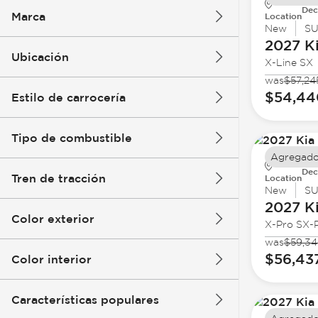
Dec
Marca
Location
New
S
2027 K
Ubicación
X-Line SX
was
$57,24
$54,44
Estilo de carrocería
Tipo de combustible
Agregado
Dec
Tren de tracción
Location
New
S
2027 K
Color exterior
X-Pro SX-P
was
$59,34
$56,43
Color interior
Características populares