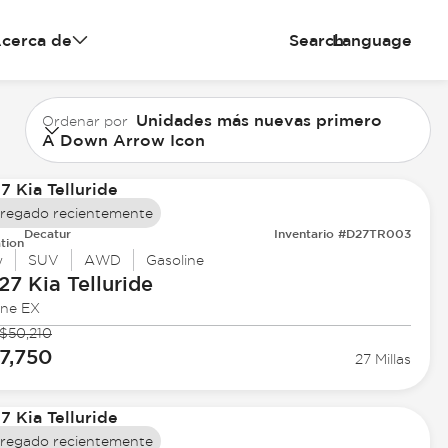
cerca de
Search
Language
Unidades más nuevas primero
Ordenar por
A Down Arrow Icon
regado recientemente
Decatur
Inventario #D27TR003
tion
w
SUV
AWD
Gasoline
27 Kia
Telluride
ine EX
$50,210
7,750
27 Millas
regado recientemente