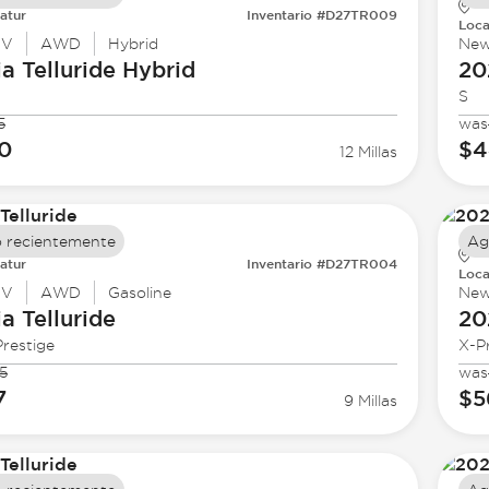
atur
Inventario #D27TR009
Loca
UV
AWD
Hybrid
Ne
ia
Telluride Hybrid
20
S
5
was
0
$4
12 Millas
 recientemente
Ag
atur
Inventario #D27TR004
Loca
UV
AWD
Gasoline
Ne
ia
Telluride
20
restige
X-P
5
was
7
$5
9 Millas