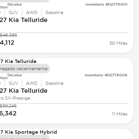
Decatur
Inventario #D27TR001
tion
w
SUV
AWD
Gasoline
27 Kia
Telluride
$46,385
4,112
50 Millas
regado recientemente
Decatur
Inventario #D27TR006
tion
w
SUV
AWD
Gasoline
27 Kia
Telluride
ro SX-Prestige
$59,245
6,342
11 Millas