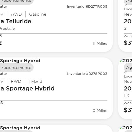
 recientemente
Ag
atur
Inventario #D27TR005
Loca
UV
AWD
Gasoline
Ne
ia
Telluride
20
restige
S
5
was
2
$3
11 Millas
 recientemente
Ag
atur
Inventario #D27SP003
Loca
UV
FWD
Hybrid
Ne
ia
Sportage Hybrid
20
LX
95
was
$3
0 Millas