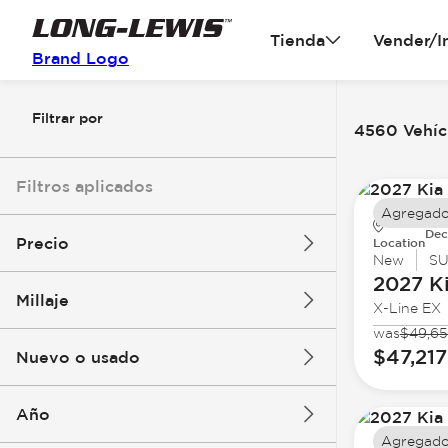
Tienda
Vender/I
Brand Logo
Filtrar por
4560 Vehícu
Filtros aplicados
Agregado
Dec
Precio
Location
New
S
2027 K
Millaje
X-Line EX
$3k
$140k
was
$49,6
$47,217
Nuevo o usado
0 mi
396k mi
Año
Agregado