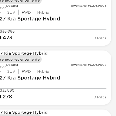
regado recientemente
Decatur
Inventario #D27SP005
tion
w
SUV
FWD
Hybrid
27 Kia
Sportage Hybrid
$33,095
1,473
0 Millas
regado recientemente
Decatur
Inventario #D27SP007
tion
w
SUV
FWD
Hybrid
27 Kia
Sportage Hybrid
$32,890
1,278
0 Millas