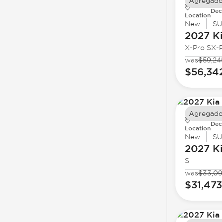
Agregado
Dec
Location
New
S
2027 K
X-Pro SX-P
was
$59,24
$56,34
Agregado
Dec
Location
New
S
2027 K
S
was
$33,0
$31,473