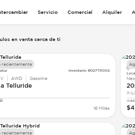
ntercambiar
Servicio
Comercial
Alquiler
A
los en venta cerca de ti
 recientemente
Ag
atur
Inventario #D27TR002
Loca
UV
AWD
Gasoline
Ne
ia
Telluride
20
X-L
50
was
$4
16 Millas
 recientemente
Ag