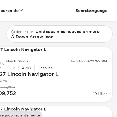
cerca de
Search
Language
Unidades más nuevas primero
Ordenar por
A Down Arrow Icon
Muscle Shoals
Inventario #M27NV004
tion
w
SUV
4WD
Gasoline
27 Lincoln
Navigator L
erve
$113,890
09,752
19 Millas
regado recientemente