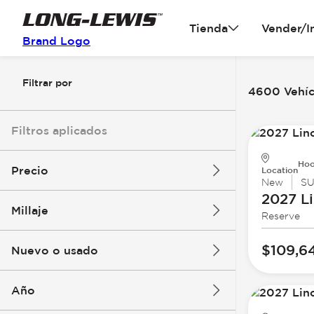
Tienda
Vender/I
Brand Logo
Filtrar por
4600 Vehícu
Filtros aplicados
Hoo
Precio
Location
New
S
2027 Li
Millaje
Reserve
$3k
$140k
$109,6
Nuevo o usado
0 mi
396k mi
Año