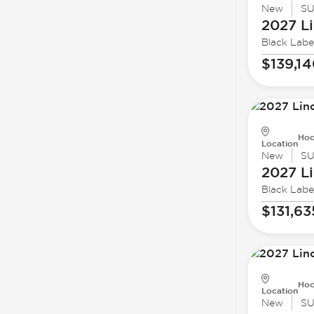
New
S
2027 Li
Black Labe
$139,1
Hoo
Location
New
S
2027 Li
Black Labe
$131,63
Hoo
Location
New
S