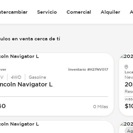
ntercambiar
Servicio
Comercial
Alquiler
A
los en venta cerca de ti
ver
Inventario #H27NV017
Loca
UV
4WD
Gasoline
Ne
ncoln
Navigator L
20
Res
was
40
$1
0 Millas
Ag