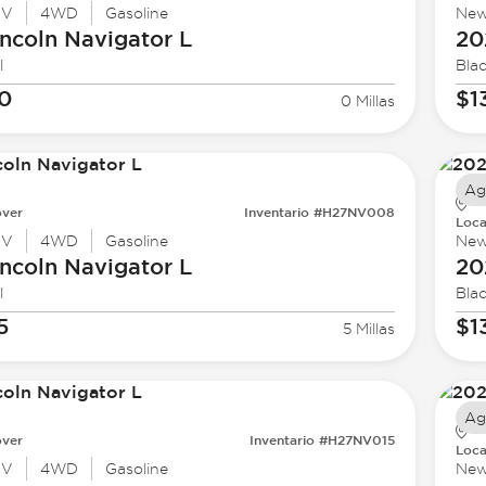
UV
4WD
Gasoline
Ne
ncoln
Navigator L
20
l
Bla
40
$1
0 Millas
Ag
ver
Inventario #H27NV008
Loca
UV
4WD
Gasoline
Ne
ncoln
Navigator L
20
l
Bla
5
$1
5 Millas
Ag
ver
Inventario #H27NV015
Loca
UV
4WD
Gasoline
Ne