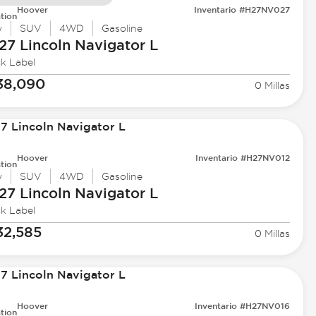
Hoover
Inventario #H27NV027
tion
w
SUV
4WD
Gasoline
27 Lincoln
Navigator L
ck Label
38,090
0 Millas
Hoover
Inventario #H27NV012
tion
w
SUV
4WD
Gasoline
27 Lincoln
Navigator L
ck Label
32,585
0 Millas
Hoover
Inventario #H27NV016
tion