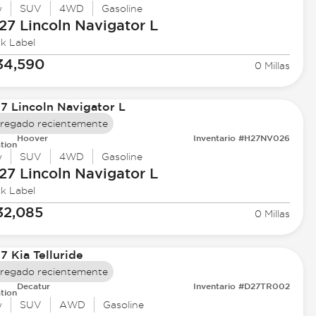
w
SUV
4WD
Gasoline
27 Lincoln
Navigator L
ck Label
34,590
0 Millas
regado recientemente
Hoover
Inventario #H27NV026
tion
w
SUV
4WD
Gasoline
27 Lincoln
Navigator L
ck Label
32,085
0 Millas
regado recientemente
Decatur
Inventario #D27TR002
tion
w
SUV
AWD
Gasoline