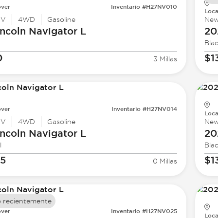
ver
Inventario #H27NV010
Loca
UV
4WD
Gasoline
Ne
ncoln
Navigator L
20
Bla
0
$1
3 Millas
ver
Inventario #H27NV014
Loca
UV
4WD
Gasoline
Ne
ncoln
Navigator L
20
l
Bla
35
$1
0 Millas
 recientemente
ver
Inventario #H27NV025
Loca