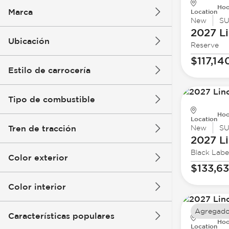
Hoo
Marca
Location
New
S
2027 Li
Ubicación
Reserve
$117,14
Estilo de carrocería
Tipo de combustible
Hoo
Location
Tren de tracción
New
S
2027 Li
Black Labe
Color exterior
$133,6
Color interior
Agregado
Características populares
Hoo
Location