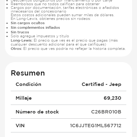
Descuentos obligatorios por financiamiento o por canje
Reembolsos que no todos califican para obtener
Cargos por documentación, tarifas electrónicas o añadidos
innecesarios del concesionario
Estos costos adicionales pueden sumar miles de dólares.
En Long-Lewis, obtienes precios sin rodeos:
Sin cargos ocultos
Sin complementos inflados
Sin trucos
Solo agregue impuestos y título
Long-Lewis:
El precio que ves es el precio que pagas (más
cualquier descuento adicional para el que califiques)
Otros:
El precio que ves podría no reflejar la historia completa.
Resumen
Condición
Certified - Jeep
Millaje
69,230
Número de stock
C26BR010B
VIN
1C6JJTEG1ML567712