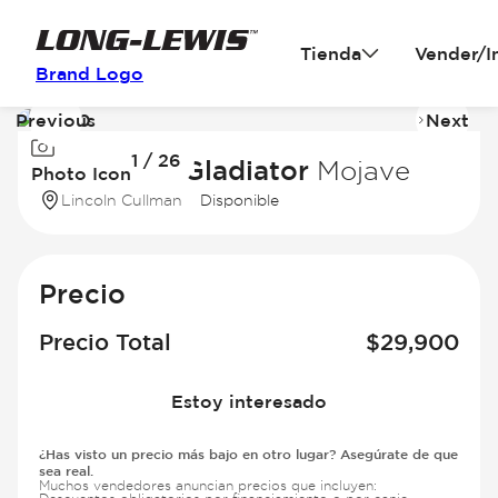
Tienda
Vender/I
Brand Logo
Previous
Next
Image
I
1 / 26
1
2
2021 Jeep Gladiator
Mojave
Photo Icon
of
of
Lincoln Cullman
Disponible
26
2
Precio
Precio Total
$
29,900
Estoy interesado
¿Has visto un precio más bajo en otro lugar? Asegúrate de que
sea real.
Muchos vendedores anuncian precios que incluyen: