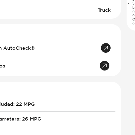
S
L
Truck
(
c
O
c
an AutoCheck®
tos
iudad
:
22 MPG
arretera
:
26 MPG