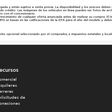
gada y están sujetos a venta previa. La disponibilidad y los precios deben
 de crédito. Las imágenes de los vehículos en línea pueden ser fotos de arc
to con el concesionario.
vencimiento de cualquier oferta anunciada antes de realizar su compra. El 
PG se basan en las calificaciones de la EPA para el año del modelo y deb
 opcional seleccionado por el comprador, e impuestos estatales y locales, 
ecursos
omercial
lquileres
arreras
olicitudes de
onaciones