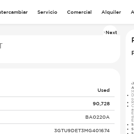
ntercambiar
Servicio
Comercial
Alquiler
A
Next
Imag
2
T
of
3
¿
A
Used
M
D
c
R
90,728
C
a
E
BA0220A
d
E
S
S
3GTU9DET3MG401674
S