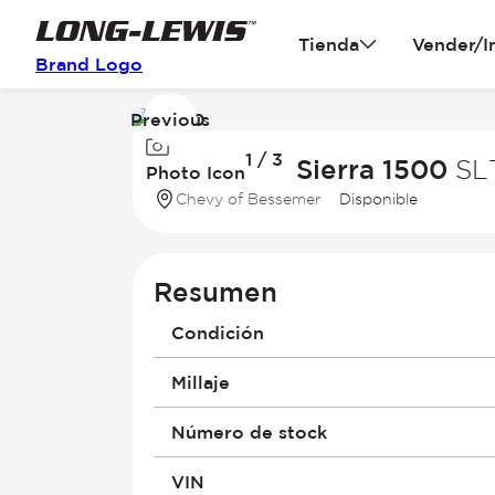
Tienda
Vender/I
Brand Logo
Previous
Image
1 / 3
1
2021 GMC Sierra 1500
SL
Photo Icon
of
Chevy of Bessemer
Disponible
3
Resumen
Condición
Millaje
Número de stock
VIN