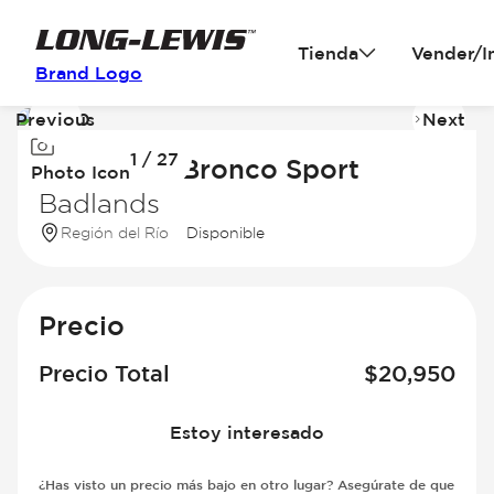
Tienda
Vender/I
Brand Logo
Previous
Next
Image
I
1 / 27
1
2
2021 Ford Bronco Sport
Photo Icon
of
of
Badlands
27
2
Región del Río
Disponible
Precio
Precio Total
$
20,950
Estoy interesado
¿Has visto un precio más bajo en otro lugar? Asegúrate de que