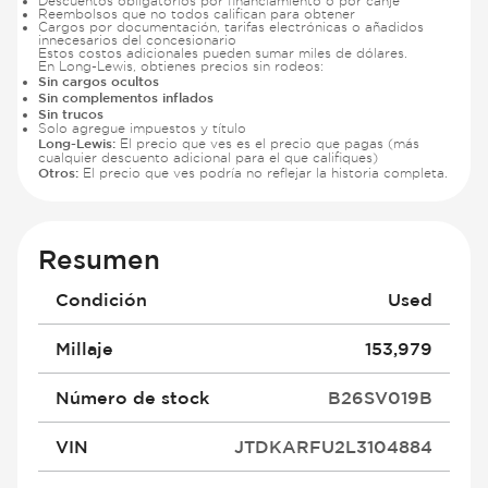
Descuentos obligatorios por financiamiento o por canje
Reembolsos que no todos califican para obtener
Cargos por documentación, tarifas electrónicas o añadidos
innecesarios del concesionario
Estos costos adicionales pueden sumar miles de dólares.
En Long-Lewis, obtienes precios sin rodeos:
Sin cargos ocultos
Sin complementos inflados
Sin trucos
Solo agregue impuestos y título
Long-Lewis:
El precio que ves es el precio que pagas (más
cualquier descuento adicional para el que califiques)
Otros:
El precio que ves podría no reflejar la historia completa.
Resumen
Condición
Used
Millaje
153,979
Número de stock
B26SV019B
VIN
JTDKARFU2L3104884