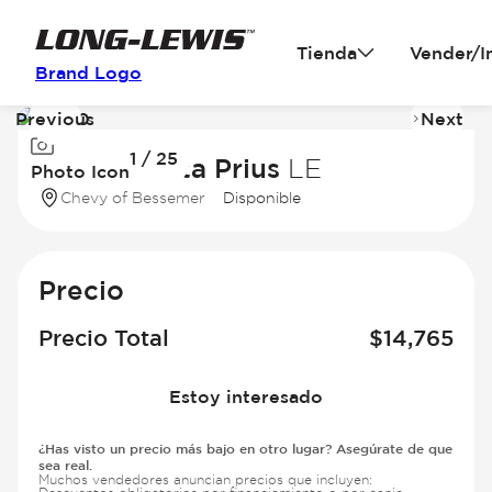
Tienda
Vender/I
Brand Logo
Previous
Next
Image
I
1 / 25
1
2
2020 Toyota Prius
LE
Photo Icon
of
of
Chevy of Bessemer
Disponible
25
2
Precio
Precio Total
$
14,765
Estoy interesado
¿Has visto un precio más bajo en otro lugar? Asegúrate de que
sea real.
Muchos vendedores anuncian precios que incluyen: