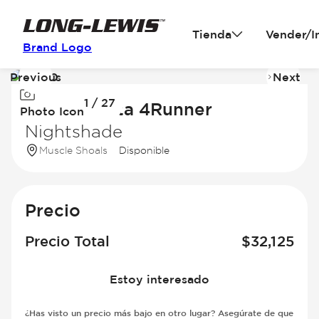
Tienda
Vender/I
Brand Logo
Previous
Next
Image
I
1 / 27
1
2
2020 Toyota 4Runner
Photo Icon
of
of
Nightshade
27
2
Muscle Shoals
Disponible
Precio
Precio Total
$
32,125
Estoy interesado
¿Has visto un precio más bajo en otro lugar? Asegúrate de que