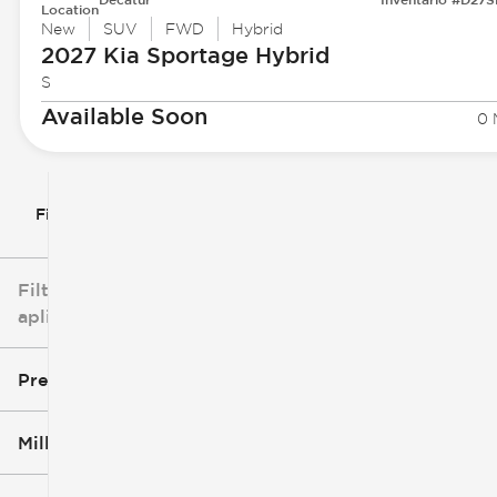
Location
New
SUV
FWD
Hybrid
2027 Kia
Sportage Hybrid
S
Available Soon
0 
Filtrar por
Filtros
aplicados
Precio
Millaje
$3k
$140k