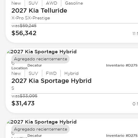
New
SUV
AWD
Gasoline
2027 Kia
Telluride
X-Pro SX-Prestige
was
$59,245
$56,342
11 
Agregado recientemente
Decatur
Inventario #D27
Location
New
SUV
FWD
Hybrid
2027 Kia
Sportage Hybrid
S
was
$33,095
$31,473
0 
Agregado recientemente
Decatur
Inventario #D27