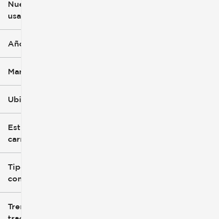
Nuevo o
usado
0 mi
396k mi
Año
Marca
Ubicación
Estilo de
carrocería
Tipo de
combustible
Tren de
tracción