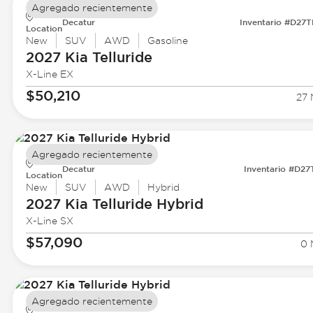
Agregado recientemente
Decatur
Inventario #D27
Location
New
SUV
AWD
Gasoline
2027 Kia
Telluride
X-Line EX
$50,210
27 
Agregado recientemente
Decatur
Inventario #D27
Location
New
SUV
AWD
Hybrid
2027 Kia
Telluride Hybrid
X-Line SX
$57,090
0 
Agregado recientemente