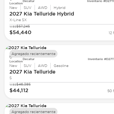
Decatur
Inventario #D27
Location
New
SUV
AWD
Hybrid
2027 Kia
Telluride Hybrid
X-Line SX
was
$57,245
$54,440
12 
Agregado recientemente
Decatur
Inventario #D27
Location
New
SUV
AWD
Gasoline
2027 Kia
Telluride
S
was
$46,385
$44,112
50 
Agregado recientemente