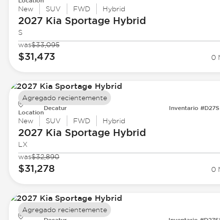
Location
New
SUV
FWD
Hybrid
2027 Kia
Sportage Hybrid
S
was
$33,095
$31,473
0 
Agregado recientemente
Decatur
Inventario #D27
Location
New
SUV
FWD
Hybrid
2027 Kia
Sportage Hybrid
LX
was
$32,890
$31,278
0 
Agregado recientemente
Decatur
Inventario #D27