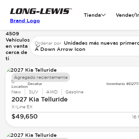
Tienda
Vender/I
Brand Logo
4509
Vehículos
Unidades más nuevas primer
Ordenar por
en venta
A Down Arrow Icon
cerca de
ti
Agregado recientemente
Decatur
Inventario #D27
Location
New
SUV
AWD
Gasoline
2027 Kia
Telluride
X-Line EX
$49,650
16 