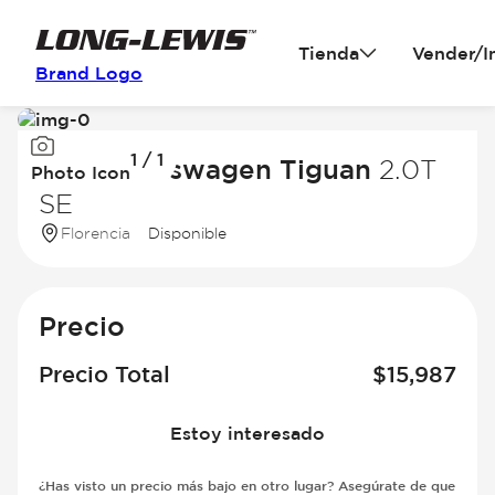
Tienda
Vender/I
Brand Logo
Image
1 / 1
1
2019 Volkswagen Tiguan
2.0T
Photo Icon
of
SE
1
Florencia
Disponible
Precio
Precio Total
$
15,987
Estoy interesado
¿Has visto un precio más bajo en otro lugar? Asegúrate de que