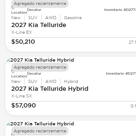
Agregado recientemente
Decatur
Inventario #D27
Location
New
SUV
AWD
Gasoline
2027 Kia
Telluride
X-Line EX
$50,210
27 
Agregado recientemente
Decatur
Inventario #D27
Location
New
SUV
AWD
Hybrid
2027 Kia
Telluride Hybrid
X-Line SX
$57,090
0 
Agregado recientemente