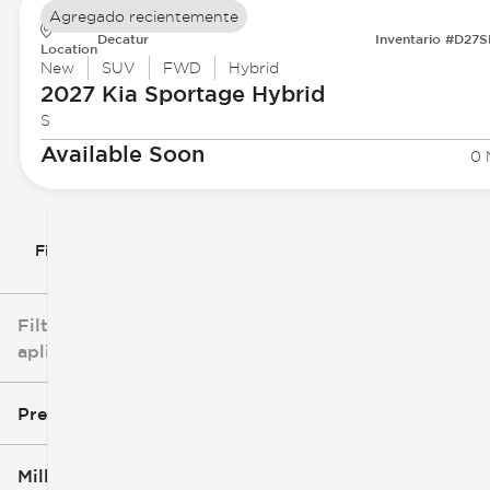
Agregado recientemente
Decatur
Inventario #D27
Location
New
SUV
FWD
Hybrid
2027 Kia
Sportage Hybrid
S
Available Soon
0 
Filtrar por
Filtros
aplicados
Precio
Millaje