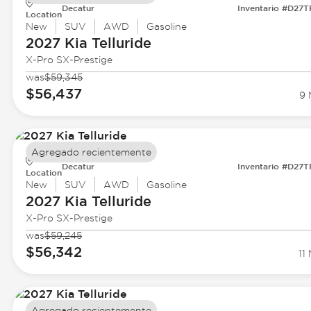
Decatur
Inventario #D27
Location
New
SUV
AWD
Gasoline
2027 Kia
Telluride
X-Pro SX-Prestige
was
$59,345
$56,437
9 
Agregado recientemente
Decatur
Inventario #D27
Location
New
SUV
AWD
Gasoline
2027 Kia
Telluride
X-Pro SX-Prestige
was
$59,245
$56,342
11 
Agregado recientemente