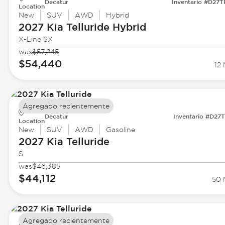
Decatur
Inventario #D27
Location
New
SUV
AWD
Hybrid
2027 Kia
Telluride Hybrid
X-Line SX
was
$57,245
$54,440
12 
Agregado recientemente
Decatur
Inventario #D27
Location
New
SUV
AWD
Gasoline
2027 Kia
Telluride
S
was
$46,385
$44,112
50 
Agregado recientemente