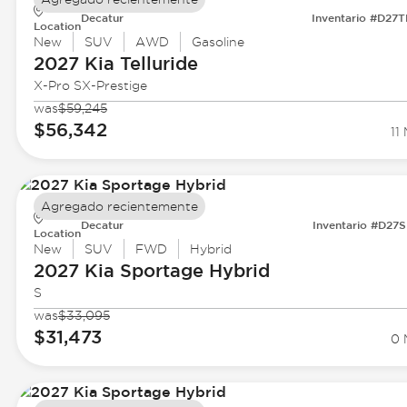
Decatur
Inventario #D27
Location
New
SUV
AWD
Gasoline
2027 Kia
Telluride
X-Pro SX-Prestige
was
$59,245
$56,342
11 
Agregado recientemente
Decatur
Inventario #D27
Location
New
SUV
FWD
Hybrid
2027 Kia
Sportage Hybrid
S
was
$33,095
$31,473
0 