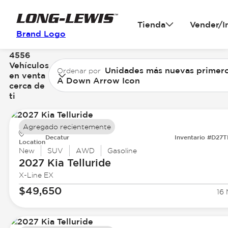
Tienda
Vender/I
Brand Logo
4556
Vehículos
Unidades más nuevas primer
Ordenar por
en venta
A Down Arrow Icon
cerca de
ti
Agregado recientemente
Decatur
Inventario #D27
Location
New
SUV
AWD
Gasoline
2027 Kia
Telluride
X-Line EX
$49,650
16 