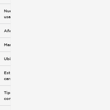
$3k
$140k
Nuevo o
usado
0 mi
396k mi
Año
Marca
Ubicación
Estilo de
carrocería
Tipo de
combustible