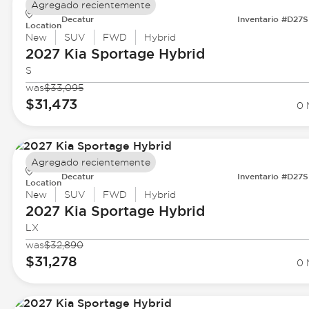
Agregado recientemente
Decatur
Inventario #D27
Location
New
SUV
FWD
Hybrid
2027 Kia
Sportage Hybrid
S
was
$33,095
$31,473
0 
Agregado recientemente
Decatur
Inventario #D27
Location
New
SUV
FWD
Hybrid
2027 Kia
Sportage Hybrid
LX
was
$32,890
$31,278
0 