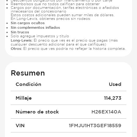
Descuentos obligatorios por financiamiento o por canje
Reembolsos que no todos califican para obtener
Cargos por documentación, tarifas electrónicas o añadidos
innecesarios del concesionario
Estos costos adicionales pueden sumar miles de dólares.
En Long-Lewis, obtienes precios sin rodeos:
Sin cargos ocultos
Sin complementos inflados
Sin trucos
Solo agregue impuestos y título
Long-Lewis:
El precio que ves es el precio que pagas (más
cualquier descuento adicional para el que califiques)
Otros:
El precio que ves podría no reflejar la historia completa.
Resumen
Condición
Used
Millaje
114,273
Número de stock
H26EX140A
VIN
1FMJU1HT3GEF18559