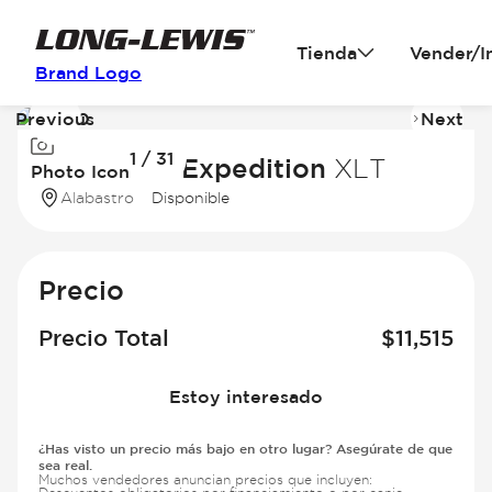
Tienda
Vender/I
Brand Logo
Previous
Next
Image
I
1 / 31
1
2
2016 Ford Expedition
XLT
Photo Icon
of
of
Alabastro
Disponible
31
31
Precio
Precio Total
$
11,515
Estoy interesado
¿Has visto un precio más bajo en otro lugar? Asegúrate de que
sea real.
Muchos vendedores anuncian precios que incluyen: