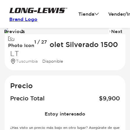
Tienda
Vender/I
Brand Logo
Previous
Next
Image
I
1 / 27
1
2
2015 Chevrolet Silverado 1500
Photo Icon
of
of
LT
27
2
Tuscumbia
Disponible
Precio
Precio Total
$
9,900
Estoy interesado
¿Has visto un precio más bajo en otro lugar? Asegúrate de que