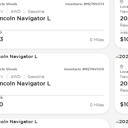
cle Shoals
Inventario #M27NV013
Loca
UV
4WD
Gasoline
Ne
ncoln
Navigator L
20
Res
0
was
03
$1
0 Millas
cle Shoals
Inventario #M27NV009
Loca
UV
4WD
Gasoline
Ne
ncoln
Navigator L
20
Res
35
20
$1
0 Millas