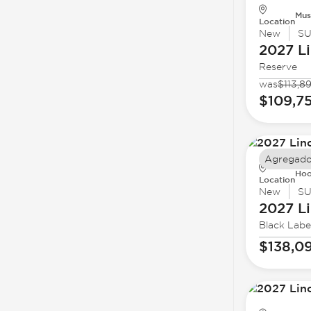
Mus
Location
New
S
2027 Li
Reserve
was
$113,8
$109,7
Agregado
Hoo
Location
New
S
2027 Li
Black Labe
$138,0