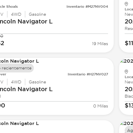
cle Shoals
Inventario #M27NV004
Loca
UV
4WD
Gasoline
Ne
ncoln
Navigator L
20
Res
90
52
$1
19 Millas
 recientemente
ver
Inventario #H27NV027
Loca
UV
4WD
Gasoline
Ne
ncoln
Navigator L
20
l
Bla
90
$1
0 Millas
Ag