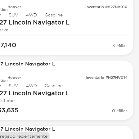
Hoover
Inventario #H27NV010
tion
w
SUV
4WD
Gasoline
27 Lincoln
Navigator L
erve
17,140
3 Millas
Hoover
Inventario #H27NV014
tion
w
SUV
4WD
Gasoline
27 Lincoln
Navigator L
ck Label
33,635
0 Millas
regado recientemente