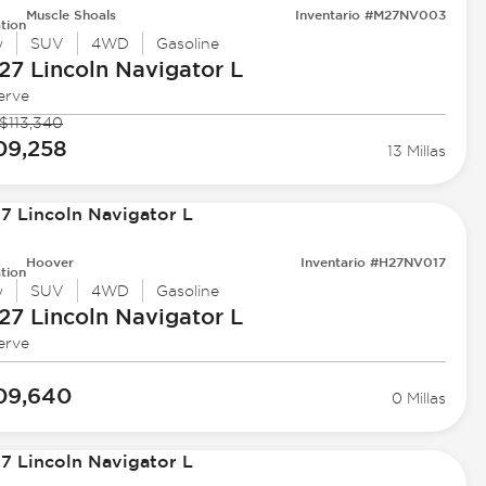
Muscle Shoals
Inventario #M27NV003
tion
w
SUV
4WD
Gasoline
27 Lincoln
Navigator L
erve
$113,340
09,258
13 Millas
Hoover
Inventario #H27NV017
tion
w
SUV
4WD
Gasoline
27 Lincoln
Navigator L
erve
09,640
0 Millas