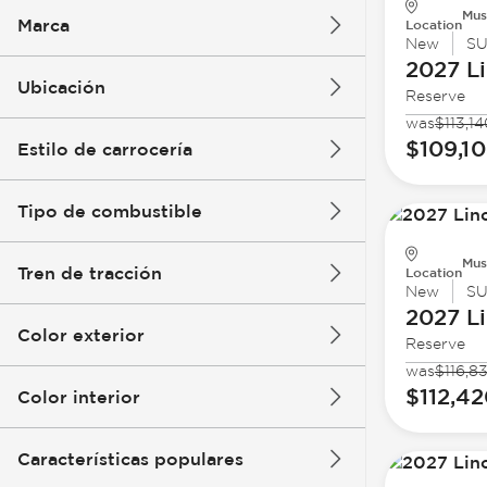
Mus
Marca
Location
New
S
2027 Li
Ubicación
Reserve
was
$113,14
$109,1
Estilo de carrocería
Tipo de combustible
Mus
Tren de tracción
Location
New
S
2027 Li
Color exterior
Reserve
was
$116,8
$112,4
Color interior
Características populares