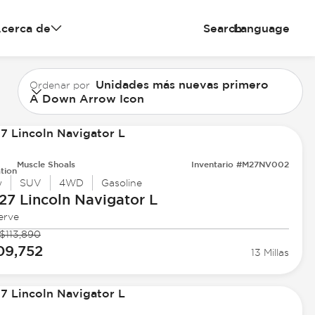
cerca de
Search
Language
Unidades más nuevas primero
Ordenar por
A Down Arrow Icon
Muscle Shoals
Inventario #M27NV002
tion
w
SUV
4WD
Gasoline
27 Lincoln
Navigator L
erve
$113,890
09,752
13 Millas