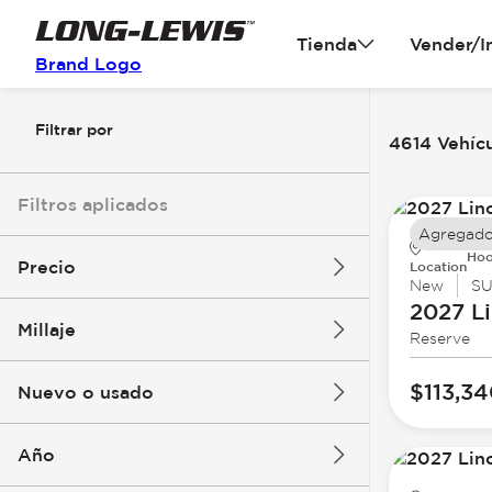
Tienda
Vender/I
Brand Logo
Filtrar por
4614 Vehícu
Filtros aplicados
Agregado
Hoo
Precio
Location
New
S
2027 Li
Millaje
Reserve
$3k
$140k
$113,3
Nuevo o usado
0 mi
396k mi
Año