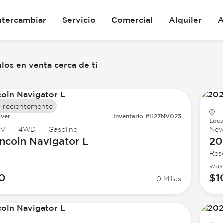
ntercambiar
Servicio
Comercial
Alquiler
A
los en venta cerca de ti
 recientemente
ver
Inventario #H27NV023
Loca
UV
4WD
Gasoline
Ne
ncoln
Navigator L
20
Res
was
40
$1
0 Millas