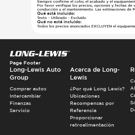
Siempre confirme el color, el acabado y el equipamien
Por favor verifique los precios, opciones y fechas de 
conducción y el mantenimiento. Las estimaciones de M
Qué está incluido
:
Texto - Utilizado - Excluido
Qué no está incluido
:
Todos los precios anunciados EXCLUYEN el equipamiento
Page Footer
Long-Lewis Auto
Acerca de Long-
R
Group
Lewis
C
A
Comprar autos
¿Por qué Long Lewis?
C
Intercambiar
Ubicaciones
S
Finanzas
Recompensas por
D
Servicio
Referencia
Proporcionar
retroalimentación