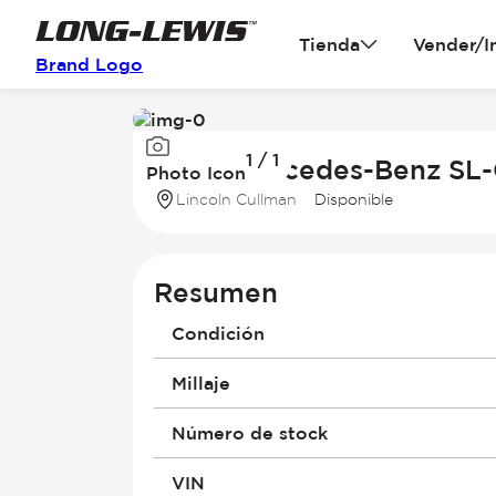
Tienda
Vender/I
Brand Logo
Image
1 / 1
1
2003 Mercedes-Benz SL-
Photo Icon
of
Lincoln Cullman
Disponible
1
Resumen
Condición
Millaje
Número de stock
VIN