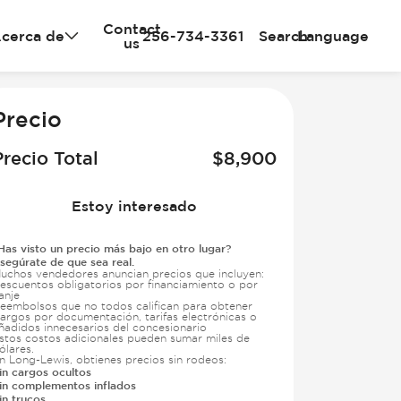
Contact
cerca de
256-734-3361
Search
Language
us
Precio
Precio Total
$
8,900
Estoy interesado
Has visto un precio más bajo en otro lugar?
segúrate de que sea real.
uchos vendedores anuncian precios que incluyen:
escuentos obligatorios por financiamiento o por
anje
eembolsos que no todos califican para obtener
argos por documentación, tarifas electrónicas o
ñadidos innecesarios del concesionario
stos costos adicionales pueden sumar miles de
ólares.
n Long-Lewis, obtienes precios sin rodeos:
in cargos ocultos
in complementos inflados
in trucos