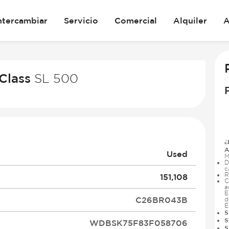
ntercambiar
Servicio
Comercial
Alquiler
A
Class
SL 500
¿
A
Used
M
D
c
R
151,108
C
a
E
C26BR043B
d
E
S
S
WDBSK75F83F058706
S