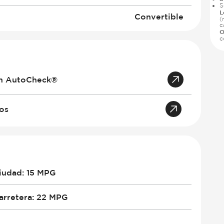
S
L
Convertible
(
c
O
c
an AutoCheck®
tos
iudad
:
15 MPG
arretera
:
22 MPG