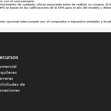
to con el concesionario.
vencimiento de cualquier oferta anunciada antes de realizar su compra. El 
PG se basan en las calificaciones de la EPA para el año del modelo y deb
 opcional seleccionado por el comprador, e impuestos estatales y locales, 
ecursos
omercial
lquileres
arreras
olicitudes de
onaciones