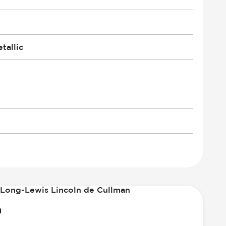
tallic
n