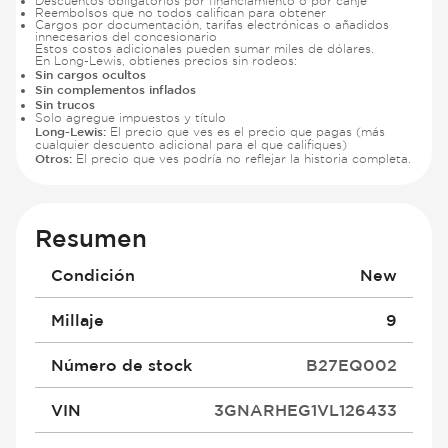
Descuentos obligatorios por financiamiento o por canje
Reembolsos que no todos califican para obtener
Cargos por documentación, tarifas electrónicas o añadidos
innecesarios del concesionario
Estos costos adicionales pueden sumar miles de dólares.
En Long-Lewis, obtienes precios sin rodeos:
Sin cargos ocultos
Sin complementos inflados
Sin trucos
Solo agregue impuestos y título
Long-Lewis:
El precio que ves es el precio que pagas (más
cualquier descuento adicional para el que califiques)
Otros:
El precio que ves podría no reflejar la historia completa.
Resumen
Condición
New
Millaje
9
Número de stock
B27EQ002
VIN
3GNARHEG1VL126433