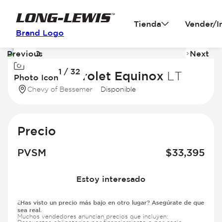
Tienda
Vender/I
Brand Logo
Previous
Next
Image
I
1 / 32
1
2
2027 Chevrolet Equinox
LT
Photo Icon
of
of
Chevy of Bessemer
Disponible
32
3
Precio
PVSM
$
33,395
Estoy interesado
¿Has visto un precio más bajo en otro lugar? Asegúrate de que
sea real.
Muchos vendedores anuncian precios que incluyen: