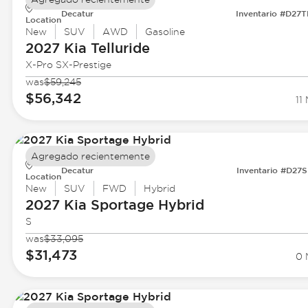
Decatur
Inventario #D27
Location
New
SUV
AWD
Gasoline
2027 Kia
Telluride
X-Pro SX-Prestige
was
$59,245
$56,342
11 
Agregado recientemente
Decatur
Inventario #D27
Location
New
SUV
FWD
Hybrid
2027 Kia
Sportage Hybrid
S
was
$33,095
$31,473
0 