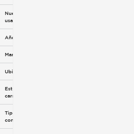
$3k
$140k
Nuevo o
usado
0 mi
396k mi
Año
Marca
Ubicación
Estilo de
carrocería
Tipo de
combustible