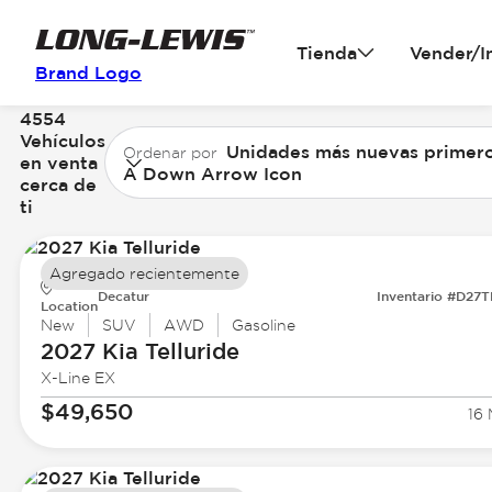
Tienda
Vender/I
Brand Logo
4554
Vehículos
Unidades más nuevas primer
Ordenar por
en venta
A Down Arrow Icon
cerca de
ti
Agregado recientemente
Decatur
Inventario #D27
Location
New
SUV
AWD
Gasoline
2027 Kia
Telluride
X-Line EX
$49,650
16 