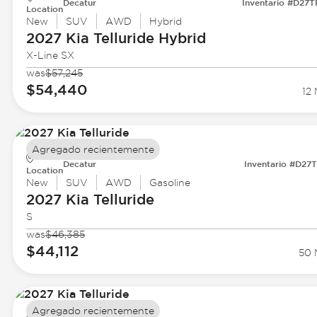
Decatur
Inventario #D27
Location
New
SUV
AWD
Hybrid
2027 Kia
Telluride Hybrid
X-Line SX
was
$57,245
$54,440
12 
Agregado recientemente
Decatur
Inventario #D27
Location
New
SUV
AWD
Gasoline
2027 Kia
Telluride
S
was
$46,385
$44,112
50 
Agregado recientemente