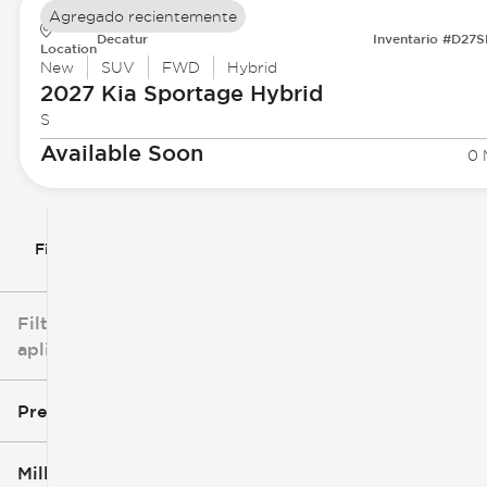
Agregado recientemente
Decatur
Inventario #D27
Location
New
SUV
FWD
Hybrid
2027 Kia
Sportage Hybrid
S
Available Soon
0 
Filtrar por
Filtros
aplicados
Precio
Millaje