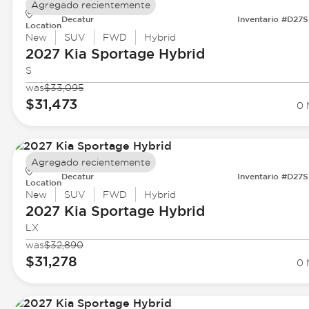
Agregado recientemente
Decatur
Inventario #D27
Location
New
SUV
FWD
Hybrid
2027 Kia
Sportage Hybrid
S
was
$33,095
$31,473
0 
Agregado recientemente
Decatur
Inventario #D27
Location
New
SUV
FWD
Hybrid
2027 Kia
Sportage Hybrid
LX
was
$32,890
$31,278
0 