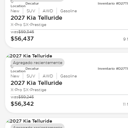
Decatur
Inventario #D27
Location
New
SUV
AWD
Gasoline
2027 Kia
Telluride
X-Pro SX-Prestige
was
$59,345
$56,437
9 
Agregado recientemente
Decatur
Inventario #D27
Location
New
SUV
AWD
Gasoline
2027 Kia
Telluride
X-Pro SX-Prestige
was
$59,245
$56,342
11 
Agregado recientemente