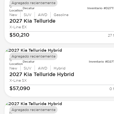
Agregado recientemente
Decatur
Inventario #D27
Location
New
SUV
AWD
Gasoline
2027 Kia
Telluride
X-Line EX
$50,210
27 
Agregado recientemente
Decatur
Inventario #D27
Location
New
SUV
AWD
Hybrid
2027 Kia
Telluride Hybrid
X-Line SX
$57,090
0 
Agregado recientemente