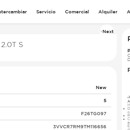
ntercambiar
Servicio
Comercial
Alquiler
A
Next
Imag
2
2.0T S
of
19
C
D
New
¿
5
A
M
D
c
F26TG097
R
C
a
3VVCR7RM9TM116656
E
d