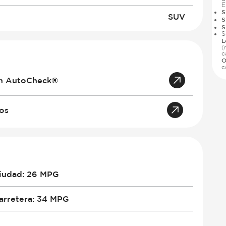
E
S
SUV
S
S
S
L
(
c
O
c
an AutoCheck®
tos
iudad
:
26 MPG
arretera
:
34 MPG