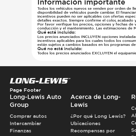
Información importante
Todos los vehículos nuevos se venden por orden de lle
disponibilidad de vehículos puede cambiar. El financia
incentivos pueden no ser aplicables con ofertas especi
detalles exactos. Siempre confirme el color, acabado 
Por favor verifique los precios, opciones y fechas de 
conducción y el mantenimiento. Las estimaciones de M
Qué está incluido
:
Los precios anunciados INCLUYEN opciones instaladas d
incentivos aplicables para los cuales todos los consumi
están sujetos a cambios basados en los programas del
Qué no está incluido
:
Todos los precios anunciados EXCLUYEN el equipamiento
Page Footer
Long-Lewis Auto
Acerca de Long-
R
Group
Lewis
C
A
Comprar autos
¿Por qué Long Lewis?
C
Intercambiar
Ubicaciones
S
Finanzas
Recompensas por