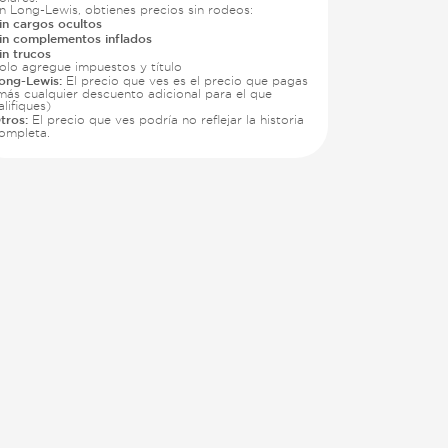
n Long-Lewis, obtienes precios sin rodeos:
in cargos ocultos
in complementos inflados
in trucos
olo agregue impuestos y título
ong-Lewis:
El precio que ves es el precio que pagas
más cualquier descuento adicional para el que
alifiques)
tros:
El precio que ves podría no reflejar la historia
ompleta.