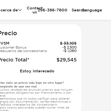
Contact
cerca de
256-386-7800
Search
Language
us
e
Precio
PVSM
$
33,105
ustomer Bonus
-
$
2,500
escuento del concesionario
-
$
1,060
Precio Total*
$
29,545
Estoy interesado
Has visto un precio más bajo en otro lugar?
segúrate de que sea real.
uchos vendedores anuncian precios que incluyen:
escuentos obligatorios por financiamiento o por
anje
eembolsos que no todos califican para obtener
argos por documentación, tarifas electrónicas o
ñadidos innecesarios del concesionario
stos costos adicionales pueden sumar miles de
ólares.