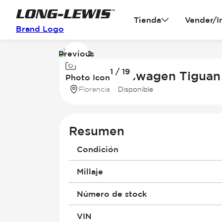
Tienda
Vender/I
Brand Logo
Previous
Image
1 / 19
1
2026 Volkswagen Tiguan
Photo Icon
of
Florencia
Disponible
19
Resumen
Condición
Millaje
Número de stock
VIN