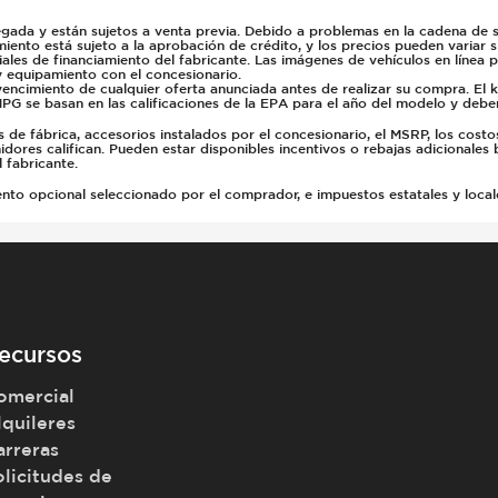
gada y están sujetos a venta previa. Debido a problemas en la cadena de su
miento está sujeto a la aprobación de crédito, y los precios pueden variar 
ales de financiamiento del fabricante. Las imágenes de vehículos en línea 
y equipamiento con el concesionario.
vencimiento de cualquier oferta anunciada antes de realizar su compra. El 
PG se basan en las calificaciones de la EPA para el año del modelo y deb
e fábrica, accesorios instalados por el concesionario, el MSRP, los costo
dores califican. Pueden estar disponibles incentivos o rebajas adicionales 
 fabricante.
 opcional seleccionado por el comprador, e impuestos estatales y locales, 
ecursos
omercial
lquileres
arreras
olicitudes de