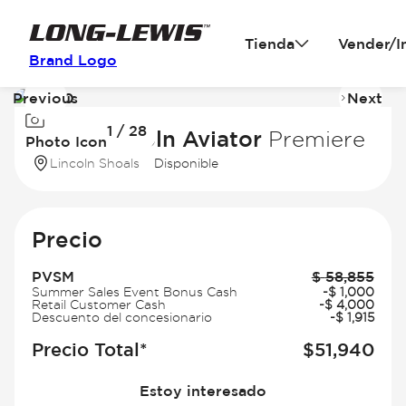
Tienda
Vender/I
Brand Logo
Previous
Next
Image
I
1 / 28
1
2
2026 Lincoln Aviator
Premiere
Photo Icon
of
of
Lincoln Shoals
Disponible
28
2
Precio
PVSM
$
58,855
Summer Sales Event Bonus Cash
-
$
1,000
Retail Customer Cash
-
$
4,000
Descuento del concesionario
-
$
1,915
Precio Total*
$
51,940
Estoy interesado