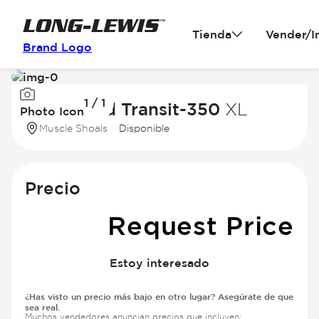
Tienda
Vender/I
Brand Logo
Image
1 / 1
1
2026 Ford Transit-350
XL
Photo Icon
of
Muscle Shoals
Disponible
1
Precio
Request Price
Estoy interesado
¿Has visto un precio más bajo en otro lugar? Asegúrate de que
sea real.
Muchos vendedores anuncian precios que incluyen: