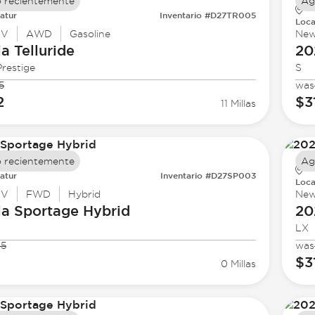
 recientemente
Ag
atur
Inventario #D27TR005
Loca
UV
AWD
Gasoline
Ne
ia
Telluride
20
restige
S
5
was
2
$3
11 Millas
 recientemente
Ag
atur
Inventario #D27SP003
Loca
UV
FWD
Hybrid
Ne
ia
Sportage Hybrid
20
LX
95
was
$3
0 Millas