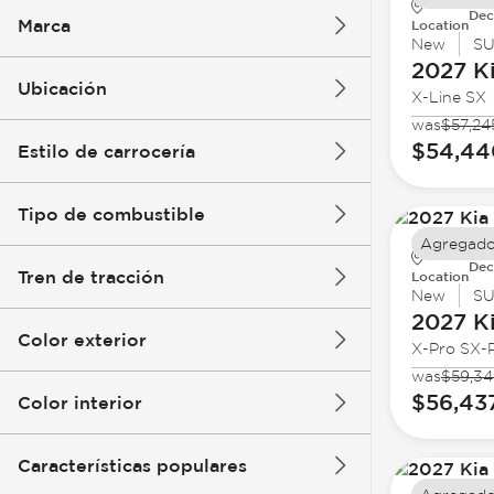
Dec
Marca
Location
New
S
2027 K
Ubicación
X-Line SX
was
$57,24
$54,44
Estilo de carrocería
Tipo de combustible
Agregado
Dec
Tren de tracción
Location
New
S
2027 K
Color exterior
X-Pro SX-P
was
$59,34
$56,43
Color interior
Características populares