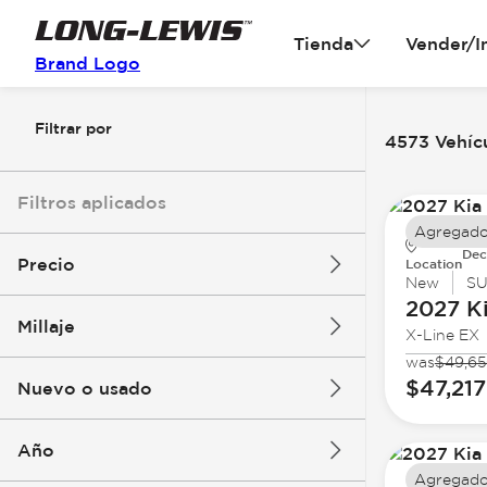
Tienda
Vender/I
Brand Logo
Filtrar por
4573 Vehícu
Filtros aplicados
Agregado
Dec
Precio
Location
New
S
2027 K
Millaje
X-Line EX
$3k
$140k
was
$49,6
$47,217
Nuevo o usado
0 mi
396k mi
Año
Agregado