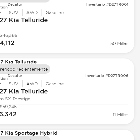
Decatur
Inventario #D27TR001
tion
w
SUV
AWD
Gasoline
27 Kia
Telluride
$46,385
4,112
50 Millas
regado recientemente
Decatur
Inventario #D27TR006
tion
w
SUV
AWD
Gasoline
27 Kia
Telluride
ro SX-Prestige
$59,245
6,342
11 Millas