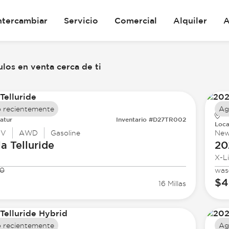
ntercambiar
Servicio
Comercial
Alquiler
A
los en venta cerca de ti
 recientemente
Ag
atur
Inventario #D27TR002
Loca
UV
AWD
Gasoline
Ne
ia
Telluride
20
X-L
50
was
$4
16 Millas
 recientemente
Ag