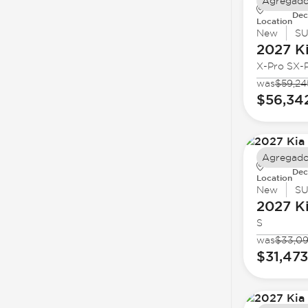
Agregado
Dec
Location
New
S
2027 K
X-Pro SX-P
was
$59,24
$56,34
Agregado
Dec
Location
New
S
2027 K
S
was
$33,0
$31,473