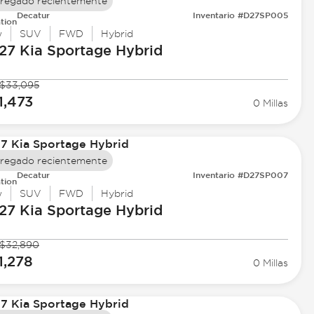
regado recientemente
Decatur
Inventario #D27SP005
tion
w
SUV
FWD
Hybrid
27 Kia
Sportage Hybrid
$33,095
1,473
0 Millas
regado recientemente
Decatur
Inventario #D27SP007
tion
w
SUV
FWD
Hybrid
27 Kia
Sportage Hybrid
$32,890
1,278
0 Millas