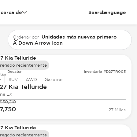
cerca de
Search
Language
Unidades más nuevas primero
Ordenar por
A Down Arrow Icon
regado recientemente
Decatur
Inventario #D27TR003
tion
w
SUV
AWD
Gasoline
27 Kia
Telluride
ine EX
$50,210
7,750
27 Millas
regado recientemente