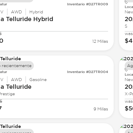
atur
Inventario #D27TR009
Loca
UV
AWD
Hybrid
Ne
ia
Telluride Hybrid
20
S
5
was
0
$4
12 Millas
 recientemente
Ag
atur
Inventario #D27TR004
Loca
UV
AWD
Gasoline
Ne
ia
Telluride
20
restige
X-P
5
was
7
$5
9 Millas