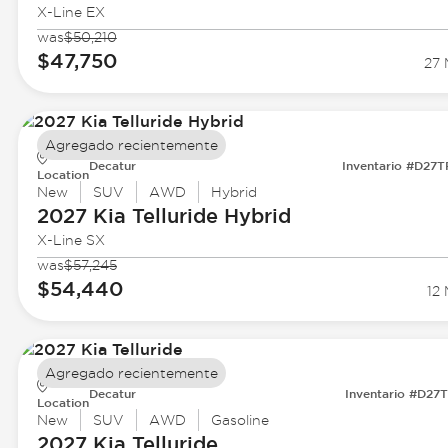
X-Line EX
was
$50,210
$47,750
27 
Agregado recientemente
Decatur
Inventario #D27
Location
New
SUV
AWD
Hybrid
2027 Kia
Telluride Hybrid
X-Line SX
was
$57,245
$54,440
12 
Agregado recientemente
Decatur
Inventario #D27
Location
New
SUV
AWD
Gasoline
2027 Kia
Telluride