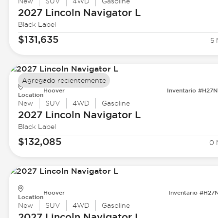
New
SUV
4WD
Gasoline
2027 Lincoln
Navigator L
Black Label
$131,635
5 
Agregado recientemente
Hoover
Inventario #H27
Location
New
SUV
4WD
Gasoline
2027 Lincoln
Navigator L
Black Label
$132,085
0 
Hoover
Inventario #H27
Location
New
SUV
4WD
Gasoline
2027 Lincoln
Navigator L