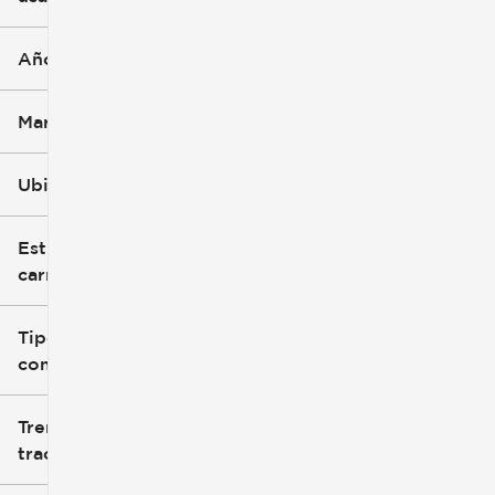
Año
Marca
Ubicación
Estilo de
carrocería
Tipo de
combustible
Tren de
tracción