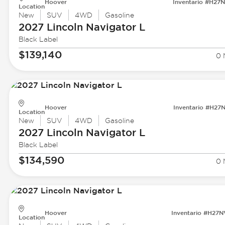
Hoover
Inventario #H27
Location
New
SUV
4WD
Gasoline
2027 Lincoln
Navigator L
Black Label
$139,140
0 
Hoover
Inventario #H27
Location
New
SUV
4WD
Gasoline
2027 Lincoln
Navigator L
Black Label
$134,590
0 
Hoover
Inventario #H27
Location