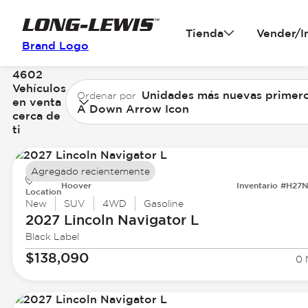
Tienda
Vender/I
Brand Logo
4602
Vehículos
Unidades más nuevas primer
Ordenar por
en venta
A Down Arrow Icon
cerca de
ti
Agregado recientemente
Hoover
Inventario #H27
Location
New
SUV
4WD
Gasoline
2027 Lincoln
Navigator L
Black Label
$138,090
0 