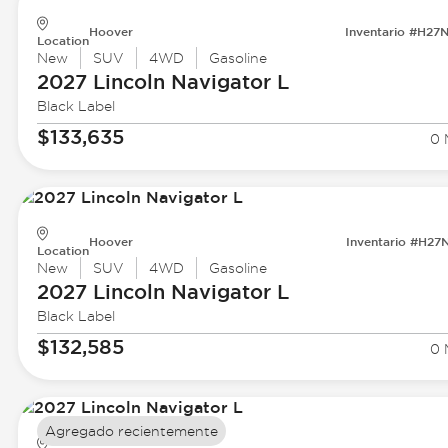
Hoover
Inventario #H27
Location
New
SUV
4WD
Gasoline
2027 Lincoln
Navigator L
Black Label
$133,635
0 
Hoover
Inventario #H27
Location
New
SUV
4WD
Gasoline
2027 Lincoln
Navigator L
Black Label
$132,585
0 
Agregado recientemente