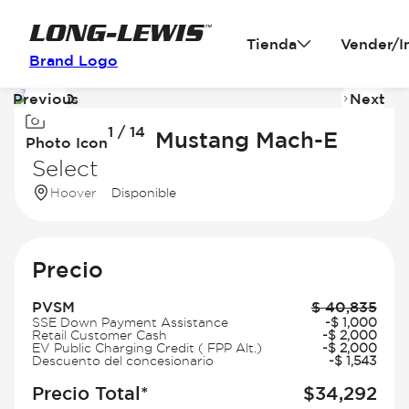
Tienda
Vender/I
Brand Logo
Previous
Next
Image
I
1 / 14
1
2
2026 Ford Mustang Mach-E
Photo Icon
of
of
Select
14
14
Hoover
Disponible
Precio
PVSM
$
40,835
SSE Down Payment Assistance
-
$
1,000
Retail Customer Cash
-
$
2,000
EV Public Charging Credit ( FPP Alt.)
-
$
2,000
Descuento del concesionario
-
$
1,543
Precio Total*
$
34,292