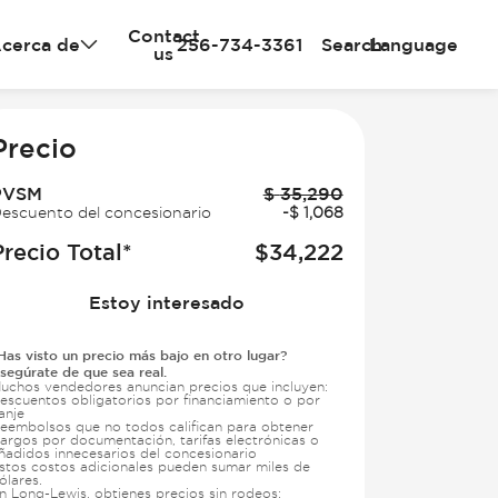
Contact
cerca de
256-734-3361
Search
Language
us
e
Precio
PVSM
$
35,290
escuento del concesionario
-
$
1,068
Precio Total*
$
34,222
Estoy interesado
Has visto un precio más bajo en otro lugar?
segúrate de que sea real.
uchos vendedores anuncian precios que incluyen:
escuentos obligatorios por financiamiento o por
anje
eembolsos que no todos califican para obtener
argos por documentación, tarifas electrónicas o
ñadidos innecesarios del concesionario
stos costos adicionales pueden sumar miles de
ólares.
n Long-Lewis, obtienes precios sin rodeos: