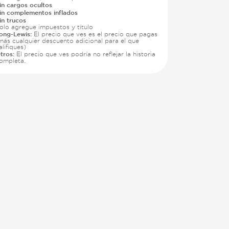
in cargos ocultos
in complementos inflados
in trucos
olo agregue impuestos y título
ong-Lewis:
El precio que ves es el precio que pagas
más cualquier descuento adicional para el que
alifiques)
tros:
El precio que ves podría no reflejar la historia
ompleta.