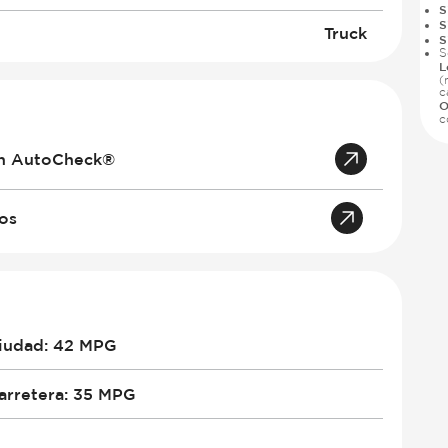
S
S
Truck
S
S
L
(
c
O
c
an AutoCheck®
tos
iudad
:
42 MPG
arretera
:
35 MPG