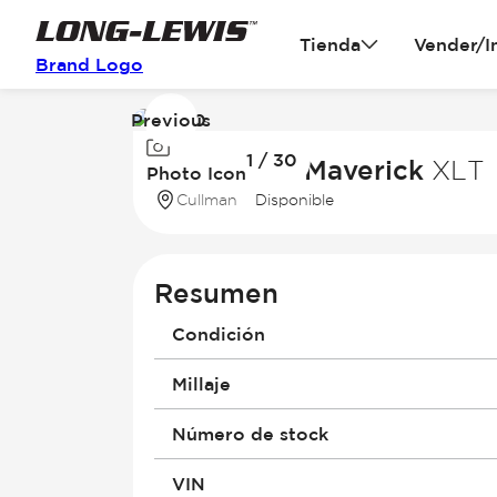
Tienda
Vender/I
Brand Logo
Previous
Image
1 / 30
1
2026 Ford Maverick
XLT
Photo Icon
of
Cullman
Disponible
30
Resumen
Condición
Millaje
Número de stock
VIN