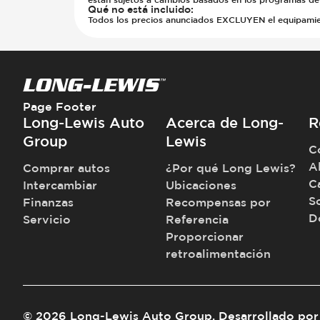
Qué no está incluido
:
Todos los precios anunciados EXCLUYEN el equipamiento
Page Footer
Long-Lewis Auto
Acerca de Long-
R
Group
Lewis
C
A
Comprar autos
¿Por qué Long Lewis?
C
Intercambiar
Ubicaciones
S
Finanzas
Recompensas por
D
Servicio
Referencia
Proporcionar
retroalimentación
©
2026
Long-Lewis Auto Group
.
Desarrollado por