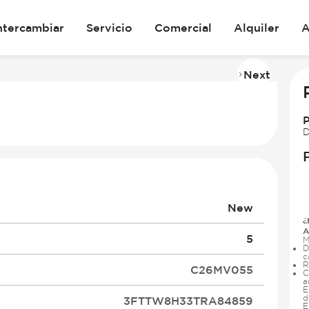
ntercambiar
Servicio
Comercial
Alquiler
A
Next
Imag
2
of
30
D
New
¿
A
5
M
D
c
R
C26MV055
C
a
E
d
3FTTW8H33TRA84859
E