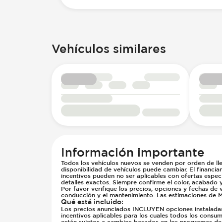
Vehículos similares
Información importante
Todos los vehículos nuevos se venden por orden de lle
disponibilidad de vehículos puede cambiar. El financia
incentivos pueden no ser aplicables con ofertas especi
detalles exactos. Siempre confirme el color, acabado 
Por favor verifique los precios, opciones y fechas de 
conducción y el mantenimiento. Las estimaciones de M
Qué está incluido
:
Los precios anunciados INCLUYEN opciones instaladas d
incentivos aplicables para los cuales todos los consumi
están sujetos a cambios basados en los programas del