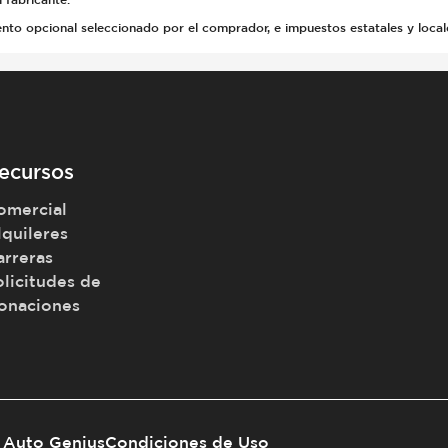
 opcional seleccionado por el comprador, e impuestos estatales y locales, 
ecursos
omercial
lquileres
arreras
olicitudes de
onaciones
Auto Genius
Condiciones de Uso