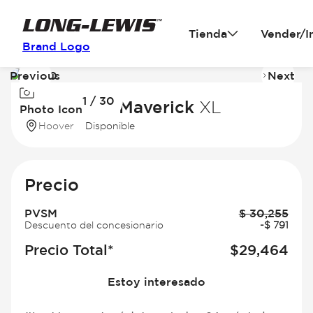
Tienda
Vender/I
Brand Logo
Previous
Next
Image
I
1 / 30
1
2
2026 Ford Maverick
XL
Photo Icon
of
of
Hoover
Disponible
30
3
Precio
PVSM
$
30,255
Descuento del concesionario
-
$
791
Precio Total*
$
29,464
Estoy interesado