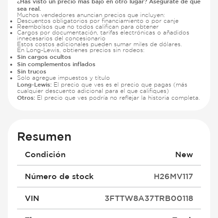
¿Has visto un precio más bajo en otro lugar? Asegúrate de que
sea real.
Muchos vendedores anuncian precios que incluyen:
Descuentos obligatorios por financiamiento o por canje
Reembolsos que no todos califican para obtener
Cargos por documentación, tarifas electrónicas o añadidos
innecesarios del concesionario
Estos costos adicionales pueden sumar miles de dólares.
En Long-Lewis, obtienes precios sin rodeos:
Sin cargos ocultos
Sin complementos inflados
Sin trucos
Solo agregue impuestos y título
Long-Lewis:
El precio que ves es el precio que pagas (más
cualquier descuento adicional para el que califiques)
Otros:
El precio que ves podría no reflejar la historia completa.
Resumen
Condición
New
Número de stock
H26MV117
VIN
3FTTW8A37TRB00118