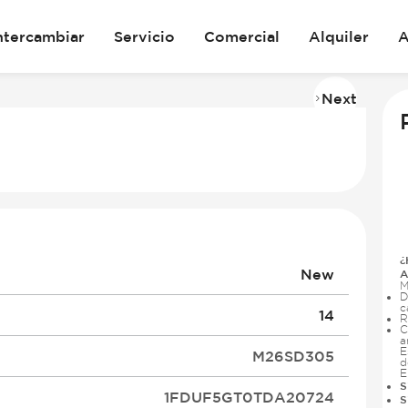
ntercambiar
Servicio
Comercial
Alquiler
A
Next
Imag
2
of
28
¿
New
A
M
D
c
14
R
C
a
E
M26SD305
d
E
S
1FDUF5GT0TDA20724
S