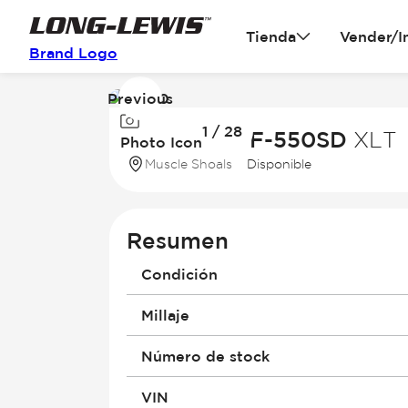
Tienda
Vender/I
Brand Logo
Previous
Image
1 / 28
1
2026 Ford F-550SD
XLT
Photo Icon
of
Muscle Shoals
Disponible
28
Resumen
Condición
Millaje
Número de stock
VIN