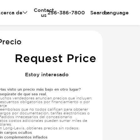
Contact
cerca de
256-386-7800
Search
Language
us
e
Precio
Request Price
Estoy interesado
Has visto un precio más bajo en otro lugar?
segúrate de que sea real.
uchos vendedores anuncian precios que incluyen:
escuentos obligatorios por financiamiento o por
anje
eembolsos que no todos califican para obtener
argos por documentación, tarifas electrónicas o
ñadidos innecesarios del concesionario
stos costos adicionales pueden sumar miles de
ólares.
n Long-Lewis, obtienes precios sin rodeos:
in cargos ocultos
in complementos inflados