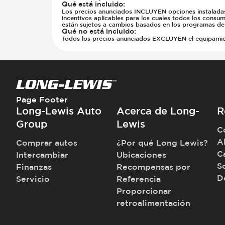
Qué está incluido
:
Los precios anunciados INCLUYEN opciones instaladas d
incentivos aplicables para los cuales todos los consumi
están sujetos a cambios basados en los programas del
Qué no está incluido
:
Todos los precios anunciados EXCLUYEN el equipamiento
Page Footer
Long-Lewis Auto
Acerca de Long-
R
Group
Lewis
C
A
Comprar autos
¿Por qué Long Lewis?
C
Intercambiar
Ubicaciones
S
Finanzas
Recompensas por
D
Servicio
Referencia
Proporcionar
retroalimentación