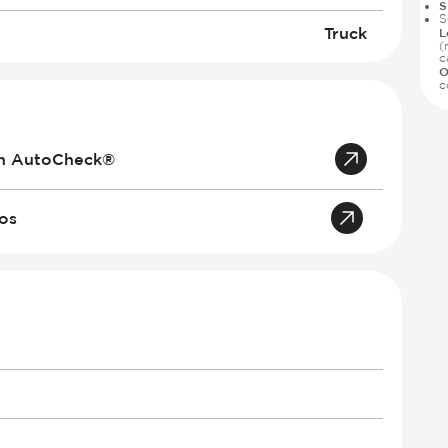
S
S
Truck
L
(
c
O
c
an AutoCheck®
tos