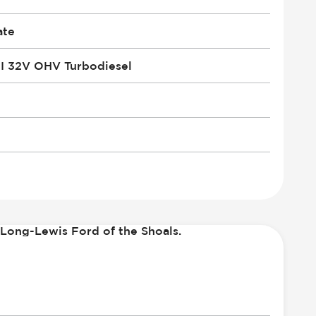
ate
I 32V OHV Turbodiesel