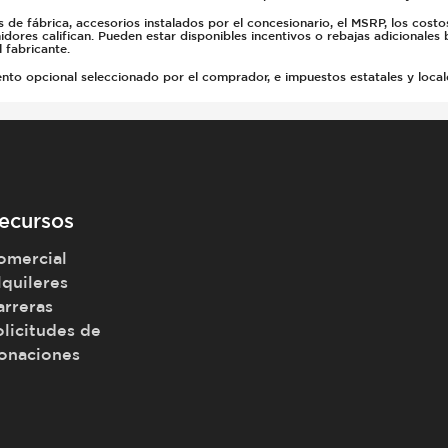
e fábrica, accesorios instalados por el concesionario, el MSRP, los costo
dores califican. Pueden estar disponibles incentivos o rebajas adicionales 
 fabricante.
 opcional seleccionado por el comprador, e impuestos estatales y locales, 
ecursos
omercial
lquileres
arreras
olicitudes de
onaciones