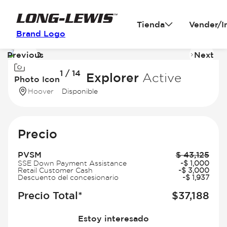
Tienda
Vender/I
Brand Logo
Previous
Next
Image
I
1 / 14
1
2
2026 Ford Explorer
Active
Photo Icon
of
of
Hoover
Disponible
14
14
Precio
PVSM
$
43,125
SSE Down Payment Assistance
-
$
1,000
Retail Customer Cash
-
$
3,000
Descuento del concesionario
-
$
1,937
Precio Total*
$
37,188
Estoy interesado