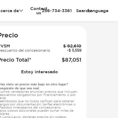
Contact
cerca de
256-734-3361
Search
Language
us
e
Precio
PVSM
$
92,610
escuento del concesionario
-
$
5,559
Precio Total*
$
87,051
Estoy interesado
Has visto un precio más bajo en otro lugar?
segúrate de que sea real.
uchos vendedores anuncian precios que incluyen:
escuentos obligatorios por financiamiento o por
anje
eembolsos que no todos califican para obtener
argos por documentación, tarifas electrónicas o
ñadidos innecesarios del concesionario
stos costos adicionales pueden sumar miles de
ólares.
n Long-Lewis, obtienes precios sin rodeos: