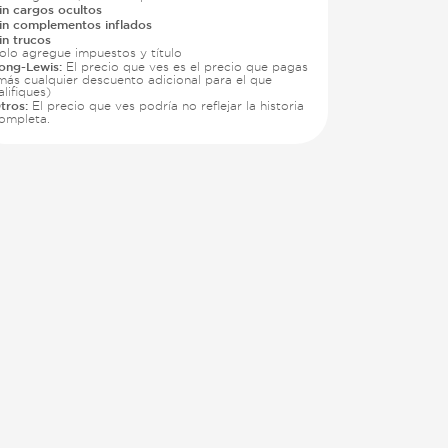
in cargos ocultos
in complementos inflados
in trucos
olo agregue impuestos y título
ong-Lewis:
El precio que ves es el precio que pagas
más cualquier descuento adicional para el que
alifiques)
tros:
El precio que ves podría no reflejar la historia
ompleta.