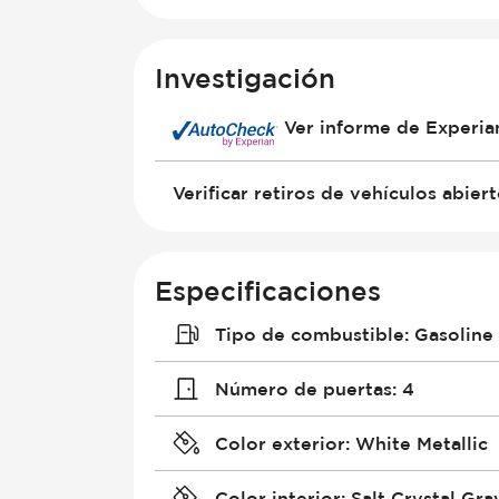
Investigación
Ver informe de Experi
Verificar retiros de vehículos abier
Especificaciones
Tipo de combustible
:
Gasoline
Número de puertas
:
4
Color exterior
:
White Metallic
Color interior
:
Salt Crystal Gra