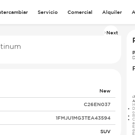
ntercambiar
Servicio
Comercial
Alquiler
A
Next
Imag
2
atinum
of
29
D
New
¿
A
C26EN037
M
D
c
R
1FMJU1MG3TEA43594
C
a
E
d
SUV
E