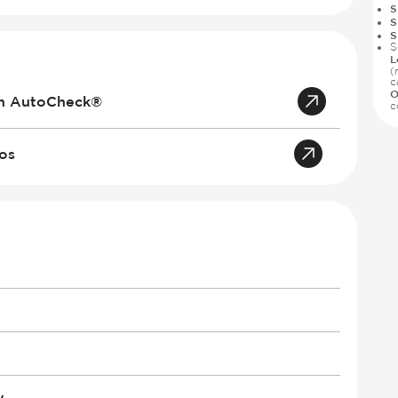
S
S
S
S
L
(
c
O
an AutoCheck®
c
tos
y