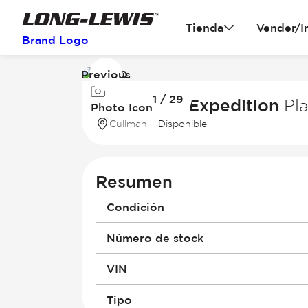
Tienda
Vender/I
Brand Logo
Previous
Image
1 / 29
1
2026 Ford Expedition
Pl
Photo Icon
of
Cullman
Disponible
29
Resumen
Condición
Número de stock
VIN
Tipo