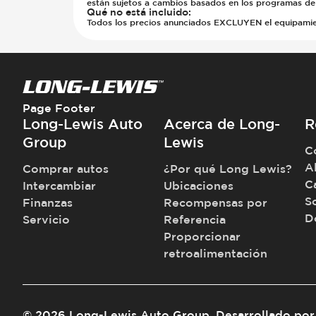
están sujetos a cambios basados en los programas del
Qué no está incluido
:
Todos los precios anunciados EXCLUYEN el equipamiento
Page Footer
Long-Lewis Auto
Acerca de Long-
R
Group
Lewis
C
A
Comprar autos
¿Por qué Long Lewis?
C
Intercambiar
Ubicaciones
S
Finanzas
Recompensas por
D
Servicio
Referencia
Proporcionar
retroalimentación
©
2026
Long-Lewis Auto Group
.
Desarrollado por