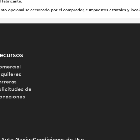
 fabricante.
 opcional seleccionado por el comprador, e impuestos estatales y locales, 
ecursos
omercial
lquileres
arreras
olicitudes de
onaciones
Auto Genius
Condiciones de Uso