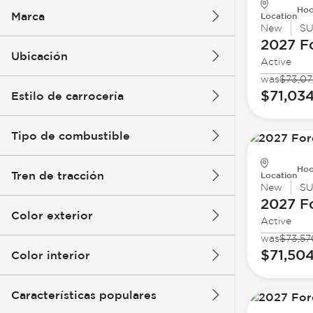
Hoo
Marca
Location
New
S
2027 F
Ubicación
Active
was
$73,07
$71,03
Estilo de carrocería
Tipo de combustible
Hoo
Tren de tracción
Location
New
S
2027 F
Color exterior
Active
was
$73,57
$71,50
Color interior
Características populares