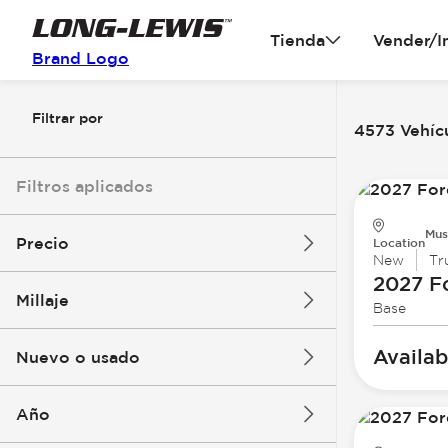
Tienda
Vender/I
Brand Logo
Filtrar por
4573 Vehícu
Filtros aplicados
Mus
Precio
Location
New
Tr
2027 F
Millaje
Base
$3k
$140k
Availab
Nuevo o usado
0 mi
396k mi
Año