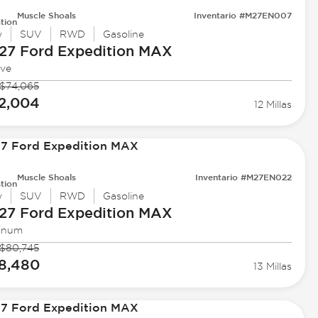
Muscle Shoals
Inventario #M27EN007
tion
w
SUV
RWD
Gasoline
27 Ford
Expedition MAX
ive
$74,065
2,004
12 Millas
Muscle Shoals
Inventario #M27EN022
tion
w
SUV
RWD
Gasoline
27 Ford
Expedition MAX
tinum
$80,745
8,480
13 Millas