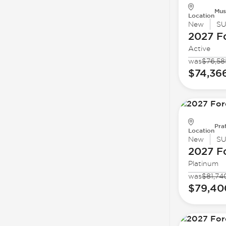
Mus
Location
New
S
2027 F
Active
was
$76,58
$74,36
Prat
Location
New
S
2027 F
Platinum
was
$81,74
$79,40