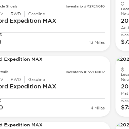
cle Shoals
Inventario #M27EN010
Loca
UV
RWD
Gasoline
Ne
ord
Expedition MAX
20
Act
5
was
6
$7
13 Millas
tville
Inventario #P27EN007
Loca
UV
RWD
Gasoline
Ne
ord
Expedition MAX
20
Pla
0
was
0
$7
4 Millas