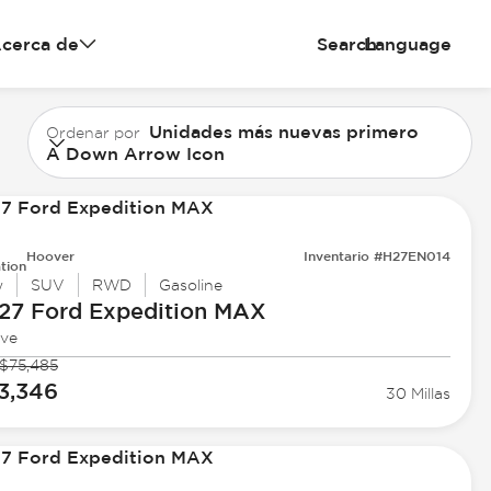
cerca de
Search
Language
Unidades más nuevas primero
Ordenar por
A Down Arrow Icon
Hoover
Inventario #H27EN014
tion
w
SUV
RWD
Gasoline
27 Ford
Expedition MAX
ive
$75,485
3,346
30 Millas