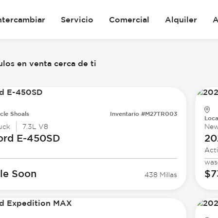
ntercambiar
Servicio
Comercial
Alquiler
A
los en venta cerca de ti
cle Shoals
Inventario #M27TR003
Loca
uck
7.3L V8
Ne
ord
E-450SD
20
Act
was
le Soon
$7
438 Millas