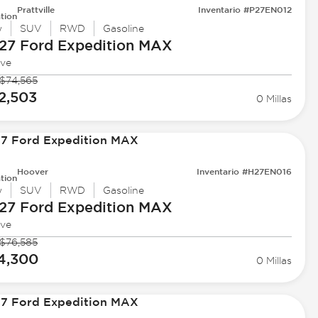
Prattville
Inventario #P27EN012
tion
w
SUV
RWD
Gasoline
27 Ford
Expedition MAX
ive
$74,565
2,503
0 Millas
Hoover
Inventario #H27EN016
tion
w
SUV
RWD
Gasoline
27 Ford
Expedition MAX
ive
$76,585
4,300
0 Millas