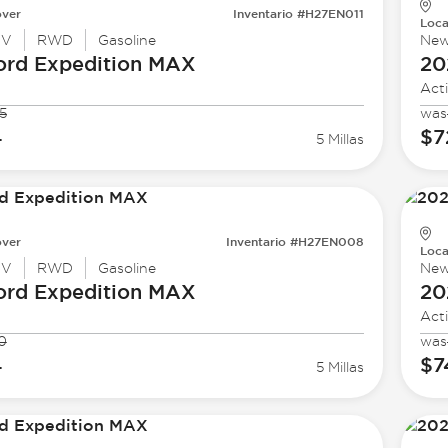
ver
Inventario #H27EN011
Loca
UV
RWD
Gasoline
Ne
ord
Expedition MAX
20
Act
5
was
4
$7
5 Millas
ver
Inventario #H27EN008
Loca
UV
RWD
Gasoline
Ne
ord
Expedition MAX
20
Act
0
was
4
$7
5 Millas