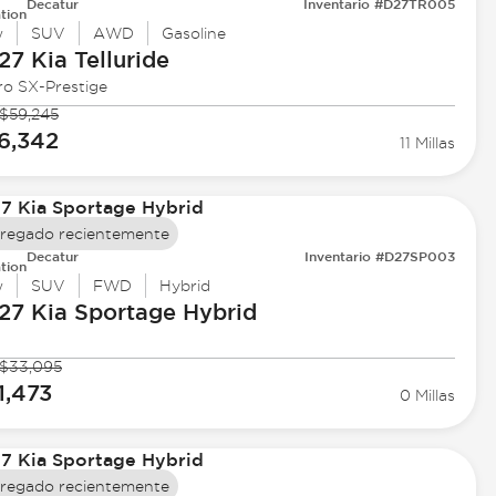
Decatur
Inventario #D27TR005
tion
w
SUV
AWD
Gasoline
27 Kia
Telluride
ro SX-Prestige
$59,245
6,342
11 Millas
regado recientemente
Decatur
Inventario #D27SP003
tion
w
SUV
FWD
Hybrid
27 Kia
Sportage Hybrid
$33,095
1,473
0 Millas
regado recientemente