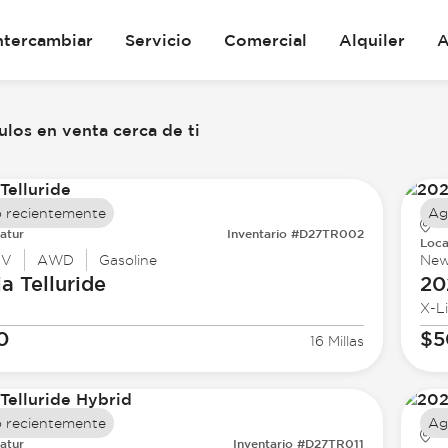
ntercambiar
Servicio
Comercial
Alquiler
A
los en venta cerca de ti
 recientemente
Ag
atur
Inventario #D27TR002
Loca
UV
AWD
Gasoline
Ne
ia
Telluride
20
X-L
0
$5
16 Millas
 recientemente
Ag
atur
Inventario #D27TR011