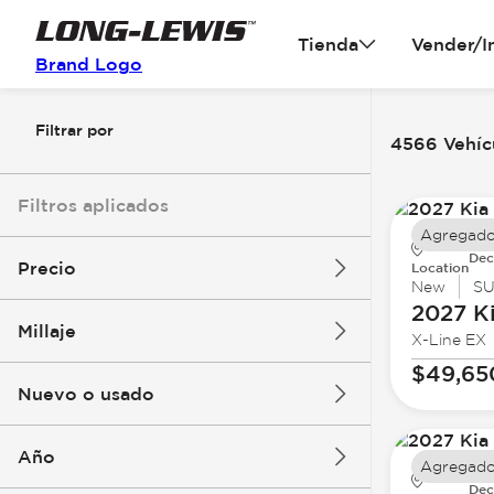
Tienda
Vender/I
Brand Logo
Filtrar por
4566 Vehícu
Filtros aplicados
Agregado
Dec
Precio
Location
New
S
2027 K
Millaje
X-Line EX
$3k
$140k
$49,65
Nuevo o usado
0 mi
396k mi
Año
Agregado
Dec