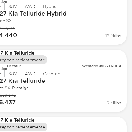
tion
w
SUV
AWD
Hybrid
27 Kia
Telluride Hybrid
ine SX
$57,245
4,440
12 Millas
regado recientemente
Decatur
Inventario #D27TR004
tion
w
SUV
AWD
Gasoline
27 Kia
Telluride
ro SX-Prestige
$59,345
6,437
9 Millas
regado recientemente