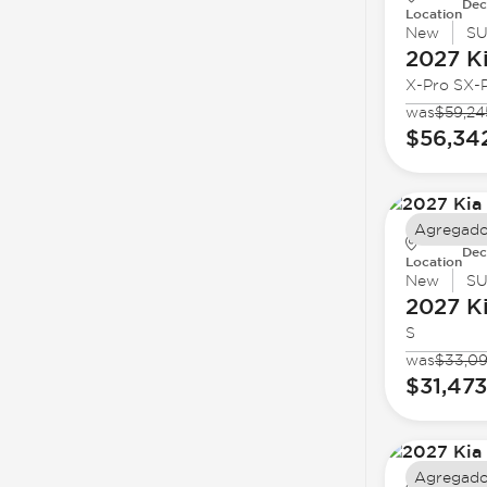
Dec
Location
New
S
2027 K
X-Pro SX-P
was
$59,24
$56,34
Agregado
Dec
Location
New
S
2027 K
S
was
$33,0
$31,473
Agregado