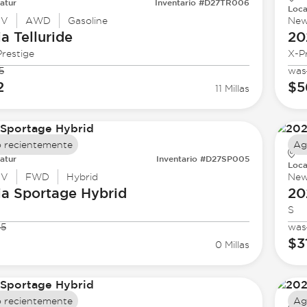
atur
Inventario #D27TR006
Loca
UV
AWD
Gasoline
Ne
ia
Telluride
20
restige
X-P
5
was
2
$5
11 Millas
 recientemente
Ag
atur
Inventario #D27SP005
Loca
UV
FWD
Hybrid
Ne
ia
Sportage Hybrid
20
S
95
was
$3
0 Millas
 recientemente
Ag