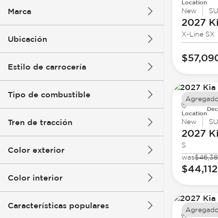
Location
Marca
New
S
2027 K
X-Line SX
Ubicación
$57,09
Estilo de carrocería
Tipo de combustible
Agregado
Dec
Location
Tren de tracción
New
S
2027 K
S
Color exterior
was
$46,38
$44,112
Color interior
Características populares
Agregado