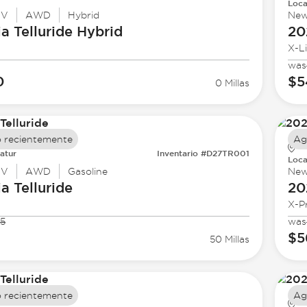
Loca
UV
AWD
Hybrid
Ne
ia
Telluride Hybrid
20
X-L
was
0
$5
0 Millas
 recientemente
Ag
atur
Inventario #D27TR001
Loca
UV
AWD
Gasoline
Ne
ia
Telluride
20
X-P
5
was
$5
50 Millas
 recientemente
Ag