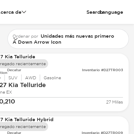
cerca de
Search
Language
Unidades más nuevas primero
Ordenar por
A Down Arrow Icon
regado recientemente
Decatur
Inventario #D27TR003
tion
w
SUV
AWD
Gasoline
27 Kia
Telluride
ine EX
0,210
27 Millas
regado recientemente
Decatur
Inventario #D27TR009