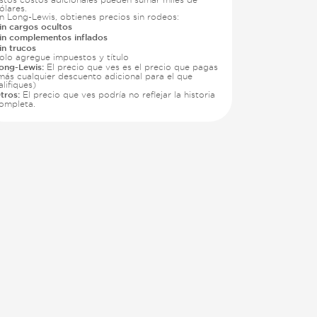
ólares.
n Long-Lewis, obtienes precios sin rodeos:
in cargos ocultos
in complementos inflados
in trucos
olo agregue impuestos y título
ong-Lewis:
El precio que ves es el precio que pagas
más cualquier descuento adicional para el que
alifiques)
tros:
El precio que ves podría no reflejar la historia
ompleta.