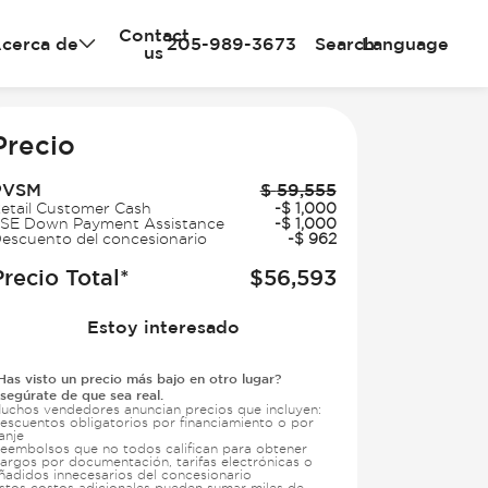
Contact
cerca de
205-989-3673
Search
Language
us
e
Precio
PVSM
$
59,555
etail Customer Cash
-
$
1,000
SE Down Payment Assistance
-
$
1,000
escuento del concesionario
-
$
962
Precio Total*
$
56,593
Estoy interesado
Has visto un precio más bajo en otro lugar?
segúrate de que sea real.
uchos vendedores anuncian precios que incluyen:
escuentos obligatorios por financiamiento o por
anje
eembolsos que no todos califican para obtener
argos por documentación, tarifas electrónicas o
ñadidos innecesarios del concesionario
stos costos adicionales pueden sumar miles de