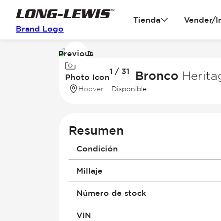
Tienda
Vender/I
Brand Logo
Previous
Image
1 / 31
1
2026 Ford Bronco
Herita
Photo Icon
of
Hoover
Disponible
31
Resumen
Condición
Millaje
Número de stock
VIN