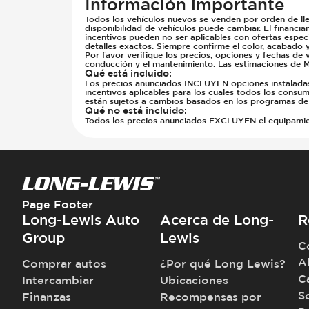
Información importante
Todos los vehículos nuevos se venden por orden de lle
disponibilidad de vehículos puede cambiar. El financia
incentivos pueden no ser aplicables con ofertas especi
detalles exactos. Siempre confirme el color, acabado 
Por favor verifique los precios, opciones y fechas de 
conducción y el mantenimiento. Las estimaciones de M
Qué está incluido
:
Los precios anunciados INCLUYEN opciones instaladas d
incentivos aplicables para los cuales todos los consumi
están sujetos a cambios basados en los programas del
Qué no está incluido
:
Todos los precios anunciados EXCLUYEN el equipamiento
Page Footer
Long-Lewis Auto
Acerca de Long-
R
Group
Lewis
C
A
Comprar autos
¿Por qué Long Lewis?
C
Intercambiar
Ubicaciones
S
Finanzas
Recompensas por