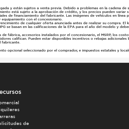
gada y están sujetos a venta previa. Debido a problemas en la cadena de su
miento está sujeto a la aprobación de crédito, y los precios pueden variar 
ales de financiamiento del fabricante. Las imágenes de vehículos en línea 
y equipamiento con el concesionario.
vencimiento de cualquier oferta anunciada antes de realizar su compra. El 
PG se basan en las calificaciones de la EPA para el año del modelo y deb
e fábrica, accesorios instalados por el concesionario, el MSRP, los costo
dores califican. Pueden estar disponibles incentivos o rebajas adicionales 
 fabricante.
 opcional seleccionado por el comprador, e impuestos estatales y locales, 
ecursos
omercial
lquileres
arreras
olicitudes de