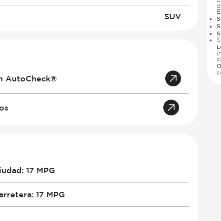
d
E
SUV
S
S
S
S
L
(
c
O
c
an AutoCheck®
tos
iudad
:
17 MPG
arretera
:
17 MPG