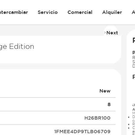
ntercambiar
Servicio
Comercial
Alquiler
A
Next
Imag
2
ge Edition
of
31
R
S
D
New
8
¿
A
M
D
H26BR100
c
R
C
1FMEE4DP9TLB06709
a
E