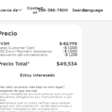
Contact
cerca de
256-386-7800
Search
Language
us
e
Precio
PVSM
$
52,770
etail Customer Cash
-
$
1,000
SE Down Payment Assistance
-
$
1,000
escuento del concesionario
-
$
1,236
Precio Total*
$
49,534
Estoy interesado
Has visto un precio más bajo en otro lugar?
segúrate de que sea real.
uchos vendedores anuncian precios que incluyen:
escuentos obligatorios por financiamiento o por
anje
eembolsos que no todos califican para obtener
argos por documentación, tarifas electrónicas o
ñadidos innecesarios del concesionario
stos costos adicionales pueden sumar miles de