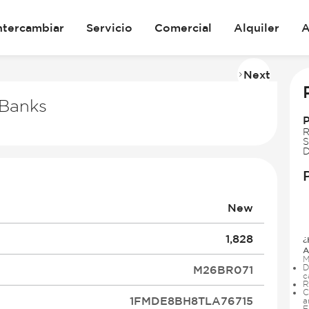
ntercambiar
Servicio
Comercial
Alquiler
A
Next
Imag
2
Banks
of
31
R
S
D
New
1,828
¿
A
M
D
M26BR071
c
R
C
1FMDE8BH8TLA76715
a
E