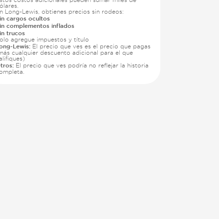
ólares.
n Long-Lewis, obtienes precios sin rodeos:
in cargos ocultos
in complementos inflados
in trucos
olo agregue impuestos y título
ong-Lewis:
El precio que ves es el precio que pagas
más cualquier descuento adicional para el que
alifiques)
tros:
El precio que ves podría no reflejar la historia
ompleta.