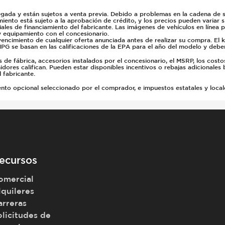
gada y están sujetos a venta previa. Debido a problemas en la cadena de su
miento está sujeto a la aprobación de crédito, y los precios pueden variar 
ales de financiamiento del fabricante. Las imágenes de vehículos en línea 
y equipamiento con el concesionario.
vencimiento de cualquier oferta anunciada antes de realizar su compra. El 
PG se basan en las calificaciones de la EPA para el año del modelo y deb
e fábrica, accesorios instalados por el concesionario, el MSRP, los costo
dores califican. Pueden estar disponibles incentivos o rebajas adicionales 
 fabricante.
 opcional seleccionado por el comprador, e impuestos estatales y locales, 
ecursos
omercial
lquileres
arreras
olicitudes de