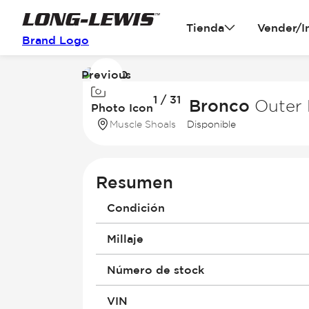
Tienda
Vender/I
Brand Logo
Previous
Image
1 / 31
1
2026 Ford Bronco
Outer 
Photo Icon
of
Muscle Shoals
Disponible
31
Resumen
Condición
Millaje
Número de stock
VIN