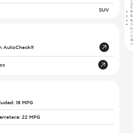
d
E
SUV
S
S
S
S
L
(
c
O
c
an AutoCheck®
tos
iudad
:
18 MPG
arretera
:
22 MPG