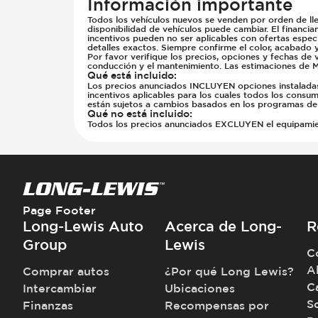
Información importante
Todos los vehículos nuevos se venden por orden de lle
disponibilidad de vehículos puede cambiar. El financia
incentivos pueden no ser aplicables con ofertas especi
detalles exactos. Siempre confirme el color, acabado 
Por favor verifique los precios, opciones y fechas de 
conducción y el mantenimiento. Las estimaciones de M
Qué está incluido
:
Los precios anunciados INCLUYEN opciones instaladas d
incentivos aplicables para los cuales todos los consumi
están sujetos a cambios basados en los programas del
Qué no está incluido
:
Todos los precios anunciados EXCLUYEN el equipamiento
Page Footer
Long-Lewis Auto
Acerca de Long-
R
Group
Lewis
C
A
Comprar autos
¿Por qué Long Lewis?
C
Intercambiar
Ubicaciones
S
Finanzas
Recompensas por