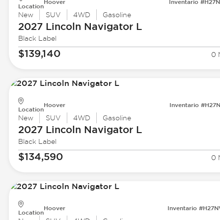
Hoover
Inventario #H27
Location
New
SUV
4WD
Gasoline
2027 Lincoln
Navigator L
Black Label
$139,140
0 
Hoover
Inventario #H27
Location
New
SUV
4WD
Gasoline
2027 Lincoln
Navigator L
Black Label
$134,590
0 
Hoover
Inventario #H27
Location