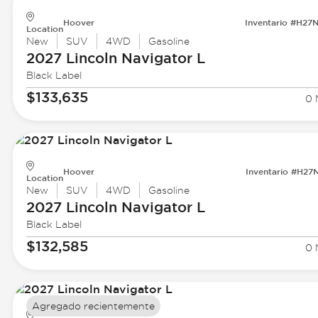
Hoover
Inventario #H27
Location
New
SUV
4WD
Gasoline
2027 Lincoln
Navigator L
Black Label
$133,635
0 
Hoover
Inventario #H27
Location
New
SUV
4WD
Gasoline
2027 Lincoln
Navigator L
Black Label
$132,585
0 
Agregado recientemente