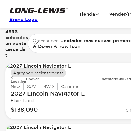
Tienda
Vender/I
Brand Logo
4596
Vehículos
Unidades más nuevas primer
Ordenar por
en venta
A Down Arrow Icon
cerca de
ti
Agregado recientemente
Hoover
Inventario #H27
Location
New
SUV
4WD
Gasoline
2027 Lincoln
Navigator L
Black Label
$138,090
0 