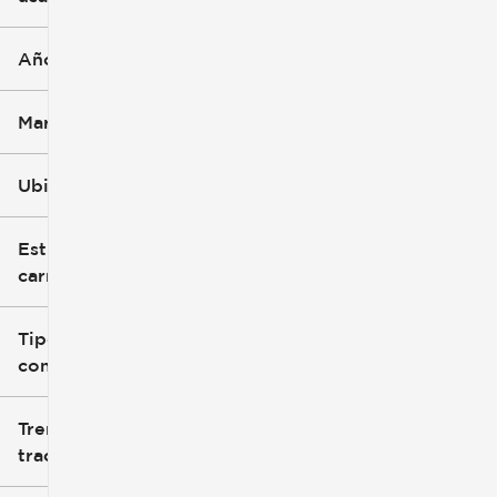
Año
Marca
Ubicación
Estilo de
carrocería
Tipo de
combustible
Tren de
tracción