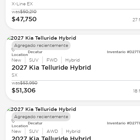
X-Line EX
was
$50,210
$47,750
27 
Agregado recientemente
Decatur
Inventario #D27
Location
New
SUV
FWD
Hybrid
2027 Kia
Telluride Hybrid
SX
was
$53,950
$51,306
18 
Agregado recientemente
Decatur
Inventario #D27
Location
New
SUV
AWD
Hybrid
2027 Kia
Telluride Hybrid