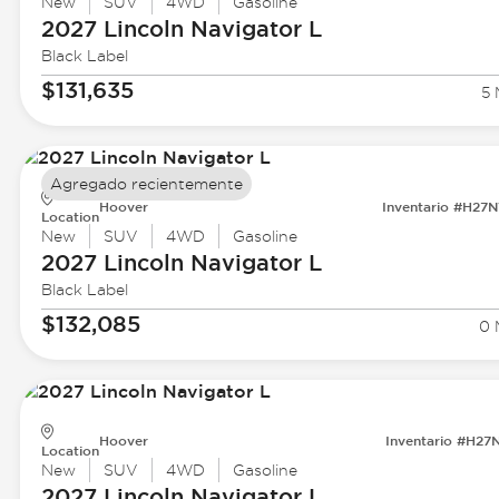
New
SUV
4WD
Gasoline
2027 Lincoln
Navigator L
Black Label
$131,635
5 
Agregado recientemente
Hoover
Inventario #H27
Location
New
SUV
4WD
Gasoline
2027 Lincoln
Navigator L
Black Label
$132,085
0 
Hoover
Inventario #H27
Location
New
SUV
4WD
Gasoline
2027 Lincoln
Navigator L