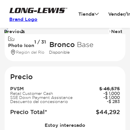
Tienda
Vender/I
Brand Logo
Previous
Next
Image
I
1 / 31
1
2
2026 Ford Bronco
Base
Photo Icon
of
of
Región del Río
Disponible
31
31
Precio
PVSM
$
46,575
Retail Customer Cash
-
$
1,000
SSE Down Payment Assistance
-
$
1,000
Descuento del concesionario
-
$
283
Precio Total*
$
44,292
Estoy interesado