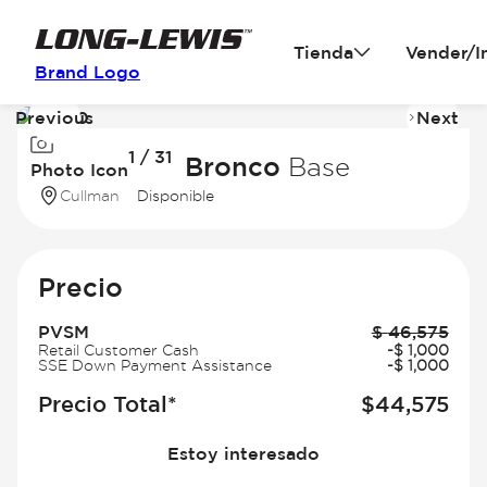
Tienda
Vender/I
Brand Logo
Previous
Next
Image
I
1 / 31
1
2
2026 Ford Bronco
Base
Photo Icon
of
of
Cullman
Disponible
31
31
Precio
PVSM
$
46,575
Retail Customer Cash
-
$
1,000
SSE Down Payment Assistance
-
$
1,000
Precio Total*
$
44,575
Estoy interesado