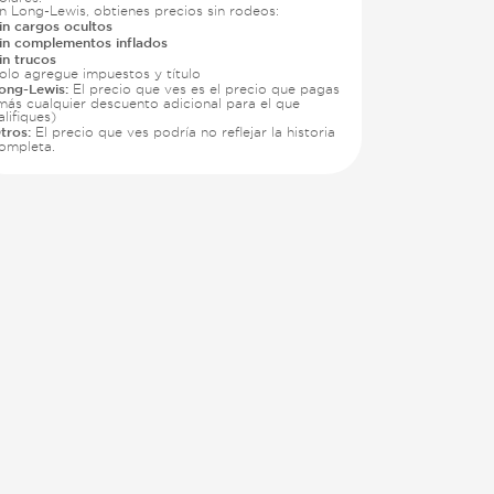
n Long-Lewis, obtienes precios sin rodeos:
in cargos ocultos
in complementos inflados
in trucos
olo agregue impuestos y título
ong-Lewis:
El precio que ves es el precio que pagas
más cualquier descuento adicional para el que
alifiques)
tros:
El precio que ves podría no reflejar la historia
ompleta.