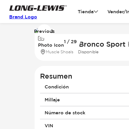
Tienda
Vender/I
Brand Logo
Previous
Image
1 / 29
1
2026 Ford Bronco Sport
Photo Icon
of
Muscle Shoals
Disponible
29
Resumen
Condición
Millaje
Número de stock
VIN