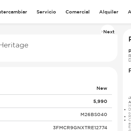
ntercambiar
Servicio
Comercial
Alquiler
A
Next
Imag
2
Heritage
of
29
R
D
New
¿
5,990
A
M
D
c
M26BS040
R
C
a
3FMCR9GNXTRE12774
E
d