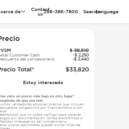
Contact
cerca de
256-386-7800
Search
Language
us
e
Precio
PVSM
$
38,510
etail Customer Cash
-
$
2,250
escuento del concesionario
-
$
2,440
Precio Total*
$
33,820
Estoy interesado
Has visto un precio más bajo en otro lugar?
segúrate de que sea real.
uchos vendedores anuncian precios que incluyen:
escuentos obligatorios por financiamiento o por
anje
eembolsos que no todos califican para obtener
argos por documentación, tarifas electrónicas o
ñadidos innecesarios del concesionario
stos costos adicionales pueden sumar miles de
ólares.