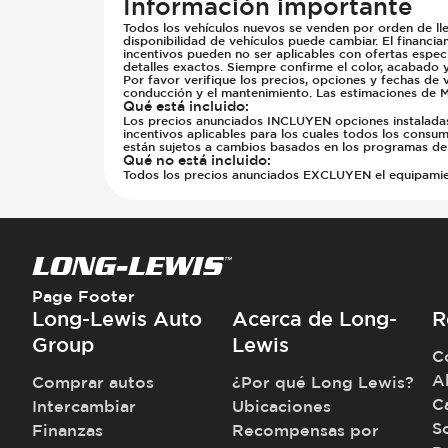
Información importante
Todos los vehículos nuevos se venden por orden de lle
disponibilidad de vehículos puede cambiar. El financia
incentivos pueden no ser aplicables con ofertas especi
detalles exactos. Siempre confirme el color, acabado 
Por favor verifique los precios, opciones y fechas de 
conducción y el mantenimiento. Las estimaciones de M
Qué está incluido
:
Los precios anunciados INCLUYEN opciones instaladas d
incentivos aplicables para los cuales todos los consumi
están sujetos a cambios basados en los programas del
Qué no está incluido
:
Todos los precios anunciados EXCLUYEN el equipamiento
Page Footer
Long-Lewis Auto
Acerca de Long-
R
Group
Lewis
C
A
Comprar autos
¿Por qué Long Lewis?
C
Intercambiar
Ubicaciones
S
Finanzas
Recompensas por