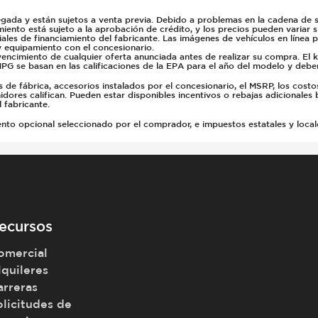
gada y están sujetos a venta previa. Debido a problemas en la cadena de su
miento está sujeto a la aprobación de crédito, y los precios pueden variar 
ales de financiamiento del fabricante. Las imágenes de vehículos en línea 
y equipamiento con el concesionario.
vencimiento de cualquier oferta anunciada antes de realizar su compra. El 
PG se basan en las calificaciones de la EPA para el año del modelo y deb
e fábrica, accesorios instalados por el concesionario, el MSRP, los costo
dores califican. Pueden estar disponibles incentivos o rebajas adicionales 
 fabricante.
 opcional seleccionado por el comprador, e impuestos estatales y locales, 
ecursos
omercial
lquileres
arreras
olicitudes de