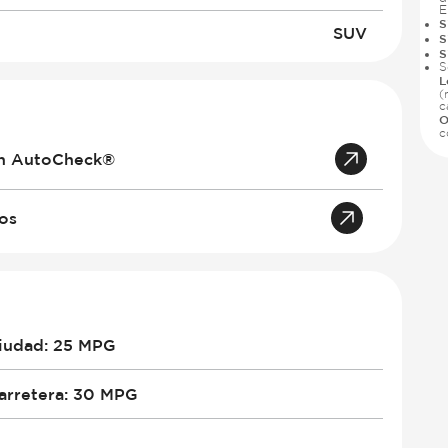
E
S
SUV
S
S
S
L
(
c
O
c
an AutoCheck®
tos
iudad
:
25 MPG
arretera
:
30 MPG