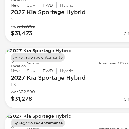
Location
New
SUV
FWD
Hybrid
2027 Kia
Sportage Hybrid
S
was
$33,095
$31,473
0 
Agregado recientemente
Decatur
Inventario #D27
Location
New
SUV
FWD
Hybrid
2027 Kia
Sportage Hybrid
LX
was
$32,890
$31,278
0 
Agregado recientemente
Decatur
Inventario #D27