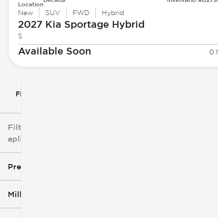
Location
New
SUV
FWD
Hybrid
2027 Kia
Sportage Hybrid
S
Available Soon
0 
Filtrar por
Filtros
aplicados
Precio
Millaje
$3k
$140k