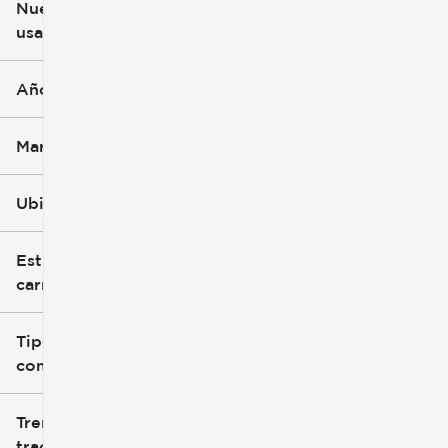
Nuevo o
usado
0 mi
396k mi
Año
Marca
Ubicación
Estilo de
carrocería
Tipo de
combustible
Tren de
tracción