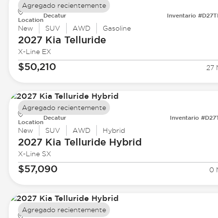
Agregado recientemente
Decatur
Inventario #D27
Location
New
SUV
AWD
Gasoline
2027 Kia
Telluride
X-Line EX
$50,210
27 
Agregado recientemente
Decatur
Inventario #D27
Location
New
SUV
AWD
Hybrid
2027 Kia
Telluride Hybrid
X-Line SX
$57,090
0 
Agregado recientemente