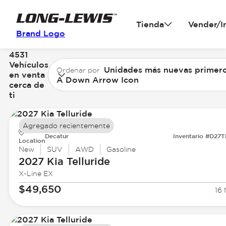
Tienda
Vender/I
Brand Logo
4531
Vehículos
Unidades más nuevas primer
Ordenar por
en venta
A Down Arrow Icon
cerca de
ti
Agregado recientemente
Decatur
Inventario #D27
Location
New
SUV
AWD
Gasoline
2027 Kia
Telluride
X-Line EX
$49,650
16 