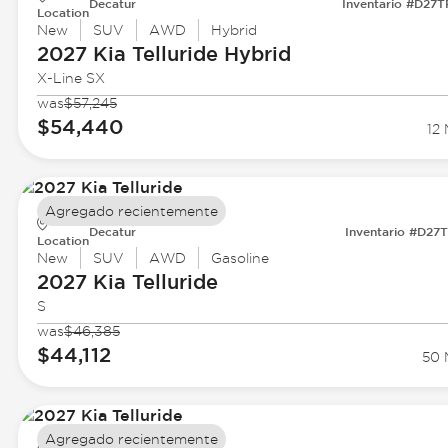
Decatur
Inventario #D27
Location
New
SUV
AWD
Hybrid
2027 Kia
Telluride Hybrid
X-Line SX
was
$57,245
$54,440
12 
Agregado recientemente
Decatur
Inventario #D27
Location
New
SUV
AWD
Gasoline
2027 Kia
Telluride
S
was
$46,385
$44,112
50 
Agregado recientemente