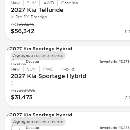
New
SUV
AWD
Gasoline
2027 Kia
Telluride
X-Pro SX-Prestige
was
$59,245
$56,342
11 
Agregado recientemente
Decatur
Inventario #D27
Location
New
SUV
FWD
Hybrid
2027 Kia
Sportage Hybrid
S
was
$33,095
$31,473
0 
Agregado recientemente
Decatur
Inventario #D27