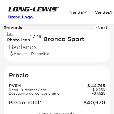
Tienda
Vender/I
Brand Logo
Previous
Next
Image
I
1 / 29
1
2
2026 Ford Bronco Sport
Photo Icon
of
of
Badlands
29
2
Hoover
Disponible
Precio
PVSM
$
44,745
Retail Customer Cash
-
$
2,250
Descuento del concesionario
-
$
1,525
Precio Total*
$
40,970
Estoy interesado