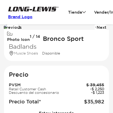
Tienda
Vender/I
Brand Logo
Previous
Next
Image
I
1 / 14
1
2
2026 Ford Bronco Sport
Photo Icon
of
of
Badlands
14
14
Muscle Shoals
Disponible
Precio
PVSM
$
39,455
Retail Customer Cash
-
$
2,250
Descuento del concesionario
-
$
1,223
Precio Total*
$
35,982
Estoy interesado