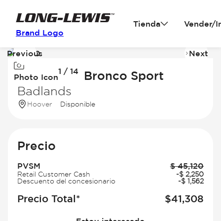
Tienda
Vender/I
Brand Logo
Previous
Next
Image
I
1 / 14
1
2
2026 Ford Bronco Sport
Photo Icon
of
of
Badlands
14
14
Hoover
Disponible
Precio
PVSM
$
45,120
Retail Customer Cash
-
$
2,250
Descuento del concesionario
-
$
1,562
Precio Total*
$
41,308
Estoy interesado