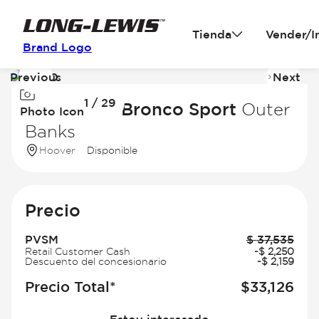
Tienda
Vender/I
Brand Logo
Previous
Next
Image
I
1 / 29
1
2
2026 Ford Bronco Sport
Outer
Photo Icon
of
of
Banks
29
2
Hoover
Disponible
Precio
PVSM
$
37,535
Retail Customer Cash
-
$
2,250
Descuento del concesionario
-
$
2,159
Precio Total*
$
33,126
Estoy interesado