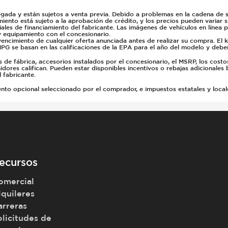
gada y están sujetos a venta previa. Debido a problemas en la cadena de su
miento está sujeto a la aprobación de crédito, y los precios pueden variar 
ales de financiamiento del fabricante. Las imágenes de vehículos en línea 
y equipamiento con el concesionario.
vencimiento de cualquier oferta anunciada antes de realizar su compra. El 
PG se basan en las calificaciones de la EPA para el año del modelo y deb
e fábrica, accesorios instalados por el concesionario, el MSRP, los costo
dores califican. Pueden estar disponibles incentivos o rebajas adicionales 
 fabricante.
 opcional seleccionado por el comprador, e impuestos estatales y locales, 
ecursos
omercial
lquileres
arreras
olicitudes de