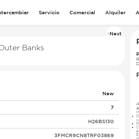
ntercambiar
Servicio
Comercial
Alquiler
A
Next
Imag
2
Outer Banks
of
10
R
D
New
¿
7
A
M
D
c
H26BS130
R
C
a
3FMCR9CN8TRF03869
E
d