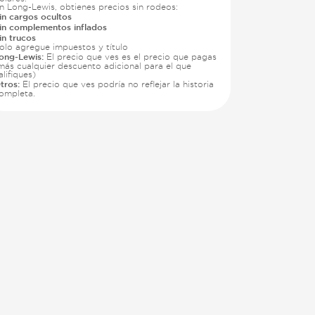
n Long-Lewis, obtienes precios sin rodeos:
in cargos ocultos
in complementos inflados
in trucos
olo agregue impuestos y título
ong-Lewis:
El precio que ves es el precio que pagas
más cualquier descuento adicional para el que
alifiques)
tros:
El precio que ves podría no reflejar la historia
ompleta.