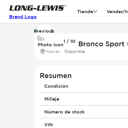
Tienda
Vender/I
Brand Logo
Previous
Image
1 / 10
1
2026 Ford Bronco Sport
Photo Icon
of
Hoover
Disponible
10
Resumen
Condición
Millaje
Número de stock
VIN