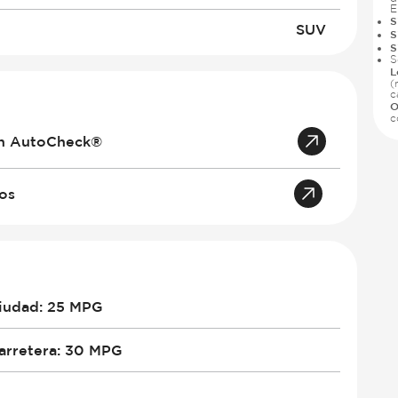
E
S
SUV
S
S
S
L
(
c
O
c
an AutoCheck®
tos
iudad
:
25 MPG
arretera
:
30 MPG