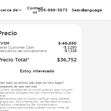
Contact
cerca de
205-989-3673
Search
Language
us
e
Precio
PVSM
$
40,330
etail Customer Cash
-
$
2,250
escuento del concesionario
-
$
1,328
Precio Total*
$
36,752
Estoy interesado
Has visto un precio más bajo en otro lugar?
segúrate de que sea real.
uchos vendedores anuncian precios que incluyen:
escuentos obligatorios por financiamiento o por
anje
eembolsos que no todos califican para obtener
argos por documentación, tarifas electrónicas o
ñadidos innecesarios del concesionario
stos costos adicionales pueden sumar miles de
ólares.