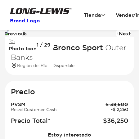
Tienda
Vender/I
Brand Logo
Previous
Next
Image
I
1 / 29
1
2
2026 Ford Bronco Sport
Outer
Photo Icon
of
of
Banks
29
2
Región del Río
Disponible
Precio
PVSM
$
38,500
Retail Customer Cash
-
$
2,250
Precio Total*
$
36,250
Estoy interesado