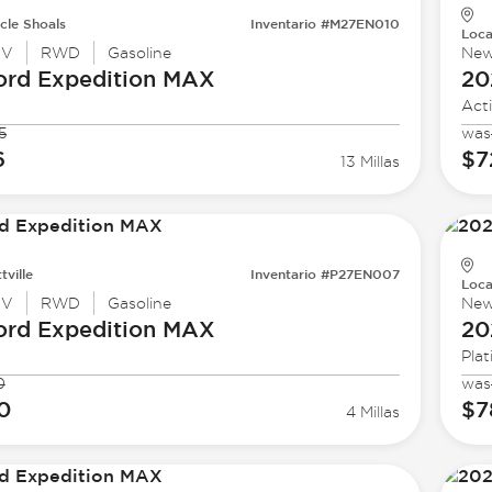
cle Shoals
Inventario #M27EN010
Loca
UV
RWD
Gasoline
Ne
ord
Expedition MAX
20
Act
5
was
6
$7
13 Millas
tville
Inventario #P27EN007
Loca
UV
RWD
Gasoline
Ne
ord
Expedition MAX
20
Pla
0
was
0
$7
4 Millas