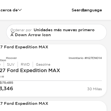
cerca de
Search
Language
Unidades más nuevas primero
Ordenar por
A Down Arrow Icon
Hoover
Inventario #H27EN014
tion
w
SUV
RWD
Gasoline
27 Ford
Expedition MAX
ive
$75,485
3,346
30 Millas