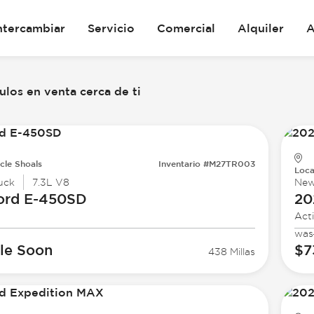
ntercambiar
Servicio
Comercial
Alquiler
A
los en venta cerca de ti
cle Shoals
Inventario #M27TR003
Loca
uck
7.3L V8
Ne
ord
E-450SD
20
Act
was
le Soon
$7
438 Millas