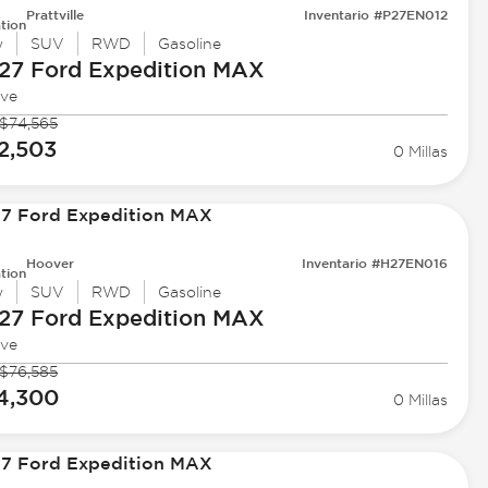
Prattville
Inventario #P27EN012
tion
w
SUV
RWD
Gasoline
27 Ford
Expedition MAX
ive
$74,565
2,503
0 Millas
Hoover
Inventario #H27EN016
tion
w
SUV
RWD
Gasoline
27 Ford
Expedition MAX
ive
$76,585
4,300
0 Millas