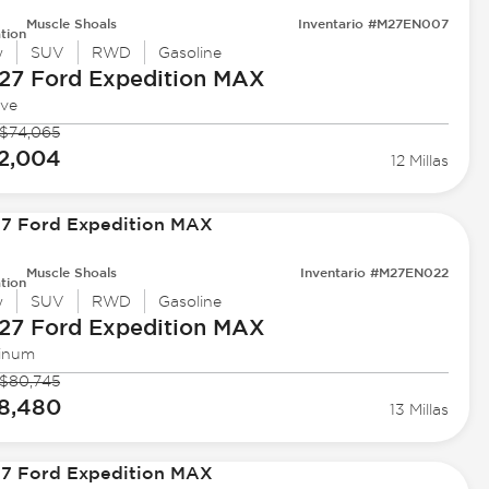
Muscle Shoals
Inventario #M27EN007
tion
w
SUV
RWD
Gasoline
27 Ford
Expedition MAX
ive
$74,065
2,004
12 Millas
Muscle Shoals
Inventario #M27EN022
tion
w
SUV
RWD
Gasoline
27 Ford
Expedition MAX
tinum
$80,745
8,480
13 Millas