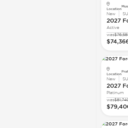
Mus
Location
New
S
2027 F
Active
was
$76,58
$74,36
Prat
Location
New
S
2027 F
Platinum
was
$81,74
$79,40