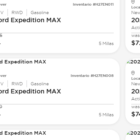
ver
Inventario #H27EN011
Loca
UV
RWD
Gasoline
Ne
ord
Expedition MAX
20
Act
5
was
4
$7
5 Millas
ver
Inventario #H27EN008
Loca
UV
RWD
Gasoline
Ne
ord
Expedition MAX
20
Act
0
was
4
$7
5 Millas