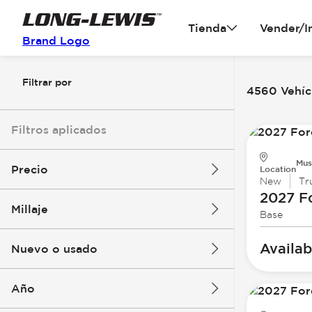
Tienda
Vender/I
Brand Logo
Filtrar por
4560 Vehícu
Filtros aplicados
Mus
Precio
Location
New
Tr
2027 F
Millaje
Base
$3k
$140k
Availab
Nuevo o usado
0 mi
396k mi
Año