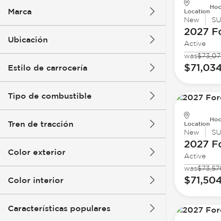
Hoo
Marca
Location
New
S
2027 F
Ubicación
Active
was
$73,07
$71,03
Estilo de carrocería
Tipo de combustible
Hoo
Tren de tracción
Location
New
S
2027 F
Color exterior
Active
was
$73,57
$71,50
Color interior
Características populares