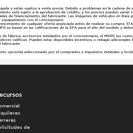
gada y están sujetos a venta previa. Debido a problemas en la cadena de su
miento está sujeto a la aprobación de crédito, y los precios pueden variar 
ales de financiamiento del fabricante. Las imágenes de vehículos en línea 
y equipamiento con el concesionario.
vencimiento de cualquier oferta anunciada antes de realizar su compra. El 
PG se basan en las calificaciones de la EPA para el año del modelo y deb
e fábrica, accesorios instalados por el concesionario, el MSRP, los costo
dores califican. Pueden estar disponibles incentivos o rebajas adicionales 
 fabricante.
 opcional seleccionado por el comprador, e impuestos estatales y locales, 
ecursos
omercial
lquileres
arreras
olicitudes de