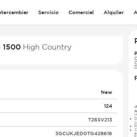
ntercambiar
Servicio
Comercial
Alquiler
A
o 1500
High Country
C
C
D
New
124
¿
A
M
D
T26SV213
c
R
C
3GCUKJED0TG428616
a
E