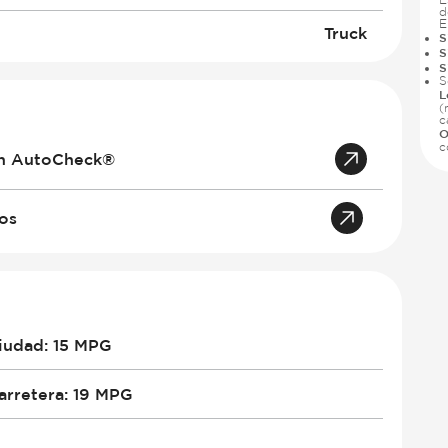
d
E
Truck
S
S
S
S
L
(
c
O
c
an AutoCheck®
tos
iudad
:
15 MPG
arretera
:
19 MPG