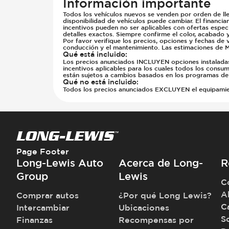
Información importante
Todos los vehículos nuevos se venden por orden de lle
disponibilidad de vehículos puede cambiar. El financia
incentivos pueden no ser aplicables con ofertas especi
detalles exactos. Siempre confirme el color, acabado 
Por favor verifique los precios, opciones y fechas de 
conducción y el mantenimiento. Las estimaciones de M
Qué está incluido
:
Los precios anunciados INCLUYEN opciones instaladas d
incentivos aplicables para los cuales todos los consumi
están sujetos a cambios basados en los programas del
Qué no está incluido
:
Todos los precios anunciados EXCLUYEN el equipamiento
Page Footer
Long-Lewis Auto
Acerca de Long-
R
Group
Lewis
C
A
Comprar autos
¿Por qué Long Lewis?
C
Intercambiar
Ubicaciones
S
Finanzas
Recompensas por