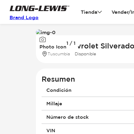
Tienda
Vender/I
Brand Logo
Image
1 / 1
1
2026 Chevrolet Silverad
Photo Icon
of
Tuscumbia
Disponible
1
Resumen
Condición
Millaje
Número de stock
VIN