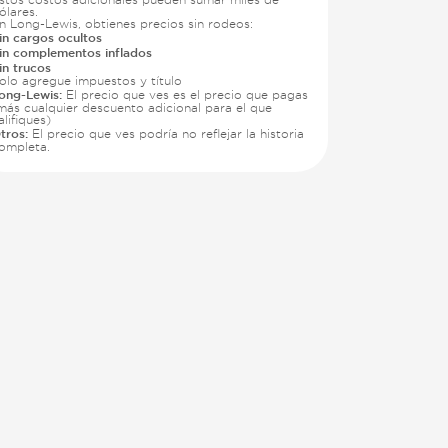
ólares.
n Long-Lewis, obtienes precios sin rodeos:
in cargos ocultos
in complementos inflados
in trucos
olo agregue impuestos y título
ong-Lewis:
El precio que ves es el precio que pagas
más cualquier descuento adicional para el que
alifiques)
tros:
El precio que ves podría no reflejar la historia
ompleta.