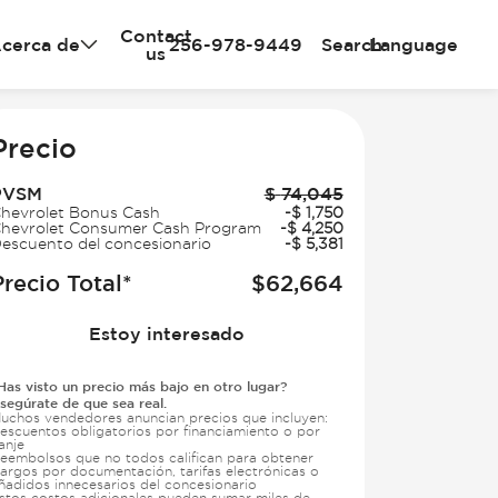
Contact
cerca de
256-978-9449
Search
Language
us
Precio
PVSM
$
74,045
hevrolet Bonus Cash
-
$
1,750
hevrolet Consumer Cash Program
-
$
4,250
escuento del concesionario
-
$
5,381
Precio Total*
$
62,664
Estoy interesado
Has visto un precio más bajo en otro lugar?
segúrate de que sea real.
uchos vendedores anuncian precios que incluyen:
escuentos obligatorios por financiamiento o por
anje
eembolsos que no todos califican para obtener
argos por documentación, tarifas electrónicas o
ñadidos innecesarios del concesionario
stos costos adicionales pueden sumar miles de